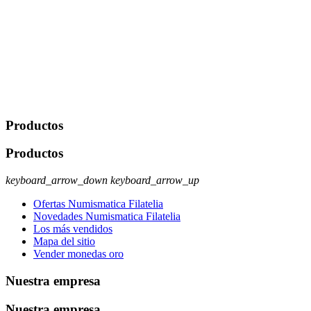
portabilidad y supresión de tus datos. Responsable De Tratamiento:
Javier Agustin Lopez Berdejo Finalidad: Mantener relaciones
comerciales/transaccionales con los usuarios interesados.
Legitimación: Consentimiento del usuario interesado. Destinatarios:
No se cederán datos a terceros, salvo autorización expresa del
usuario u obligación o permiso legal. Derechos: Acceso,
rectificación, supresión y oposición, entre otros. Para saber cómo
ejercer estos derechos visite nuestra página de
protección de datos
.
Productos
Productos
keyboard_arrow_down
keyboard_arrow_up
Ofertas Numismatica Filatelia
Novedades Numismatica Filatelia
Los más vendidos
Mapa del sitio
Vender monedas oro
Nuestra empresa
Nuestra empresa