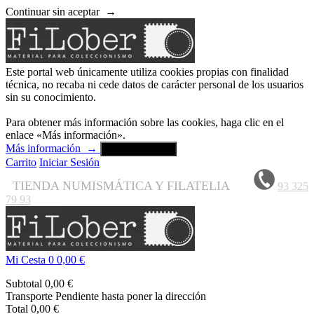
Continuar sin aceptar
→
Este portal web únicamente utiliza cookies propias con finalidad
técnica, no recaba ni cede datos de carácter personal de los usuarios
sin su conocimiento.
Para obtener más información sobre las cookies, haga clic en el
enlace «Más información».
Más información
→
Aceptar y cerrar
Carrito
Iniciar Sesión
TIENDA NUMISMÁTICA Y FILATELIA
93 325
79 93
Mi Cesta
0
0,00 €
Subtotal
0,00 €
Transporte
Pendiente hasta poner la dirección
Total
0,00 €