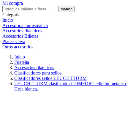
Mi compra
search
Categoría
Inicio
Accesorios numismatica
Accesorios filatelicos
Accesorios Billetes
Placas Cava
Otros accesorios
Inicio
Filatelia
Accesorios filatelicos
Clasificadores para sellos
Clasificadores sellos LEUCHTTURM
LEUCHTTURM clasificador COMFORT edición metálica.
Hoja blanca.