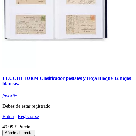
LEUCHTTURM Clasificador postales y Hoja Bloque 32 hojas
blancas.
favorite
Debes de estar registrado
Entrar
|
Registrarse
49,99 €
Precio
Añadir al carrito