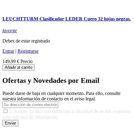
LEUCHTTURM Clasificador LEDER Cuero 32 hojas negras.
favorite
Debes de estar registrado
Entrar
|
Registrarse
149,99 €
Precio
Añadir al carrito
Ofertas y Novedades por Email
Puede darse de baja en cualquier momento. Para ello, consulte
nuestra información de contacto en el aviso legal.

Acepto facilitar mis datos con la finalidad de recibir respuesta
a mi solicitud de información
Enviar
De conformidad con las leyes y normativas aplicables, tienes
derecho a acceder, rectificar, limitar el tratamiento, oposición,