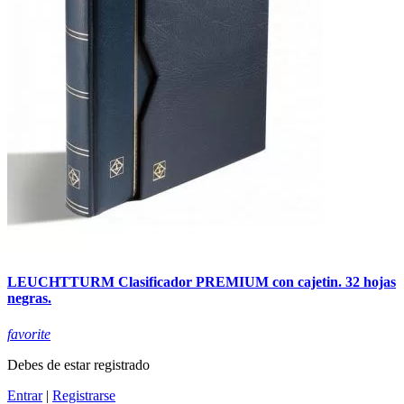
LEUCHTTURM Clasificador PREMIUM con cajetin. 32 hojas
negras.
favorite
Debes de estar registrado
Entrar
|
Registrarse