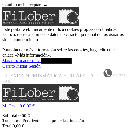
Continuar sin aceptar
→
Este portal web únicamente utiliza cookies propias con finalidad
técnica, no recaba ni cede datos de carácter personal de los usuarios
sin su conocimiento.
Para obtener más información sobre las cookies, haga clic en el
enlace «Más información».
Más información
→
Aceptar y cerrar
Carrito
Iniciar Sesión
TIENDA NUMISMÁTICA Y FILATELIA
93 325
79 93
Mi Cesta
0
0,00 €
Subtotal
0,00 €
Transporte
Pendiente hasta poner la dirección
Total
0,00 €