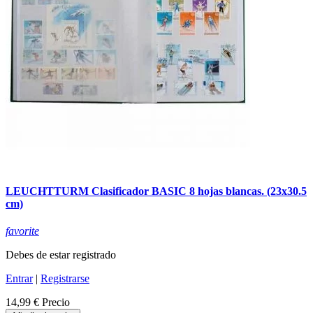
LEUCHTTURM Clasificador BASIC 8 hojas blancas. (23x30.5
cm)
favorite
Debes de estar registrado
Entrar
|
Registrarse
14,99 €
Precio