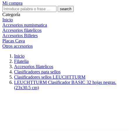
Mi compra
search
Categoría
Inicio
Accesorios numismatica
Accesorios filatelicos
Accesorios Billetes
Placas Cava
Otros accesorios
Inicio
Filatelia
Accesorios filatelicos
Clasificadores para sellos
Clasificadores sellos LEUCHTTURM
LEUCHTTURM Clasificador BASIC 32 hojas negras.
(23x30.5 cm)