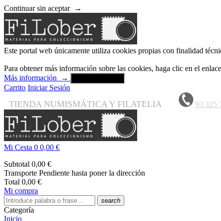
Continuar sin aceptar
→
Este portal web únicamente utiliza cookies propias con finalidad técni
Para obtener más información sobre las cookies, haga clic en el enla
Más información
→
Aceptar y cerrar
Carrito
Iniciar Sesión
TIENDA NUMISMÁTICA Y FILATELIA
93 325 
Mi Cesta
0
0,00 €
Subtotal
0,00 €
Transporte
Pendiente hasta poner la dirección
Total
0,00 €
Mi compra
search
Categoría
Inicio