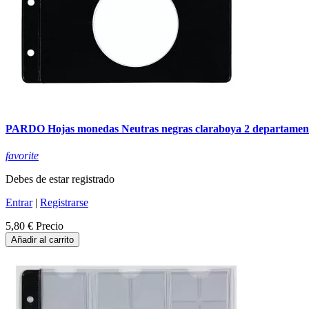
PARDO Hojas monedas Neutras negras claraboya 2 departamen
favorite
Debes de estar registrado
Entrar
|
Registrarse
5,80 €
Precio
Añadir al carrito