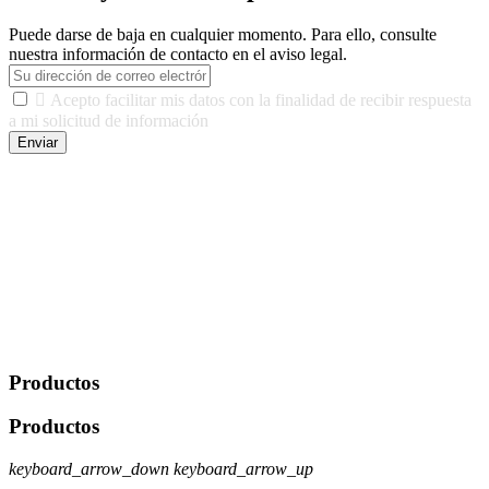
Puede darse de baja en cualquier momento. Para ello, consulte
nuestra información de contacto en el aviso legal.

Acepto facilitar mis datos con la finalidad de recibir respuesta
a mi solicitud de información
Enviar
De conformidad con las leyes y normativas aplicables, tienes
derecho a acceder, rectificar, limitar el tratamiento, oposición,
portabilidad y supresión de tus datos. Responsable De Tratamiento:
Javier Agustin Lopez Berdejo Finalidad: Mantener relaciones
comerciales/transaccionales con los usuarios interesados.
Legitimación: Consentimiento del usuario interesado. Destinatarios:
No se cederán datos a terceros, salvo autorización expresa del
usuario u obligación o permiso legal. Derechos: Acceso,
rectificación, supresión y oposición, entre otros. Para saber cómo
ejercer estos derechos visite nuestra página de
protección de datos
.
Productos
Productos
keyboard_arrow_down
keyboard_arrow_up