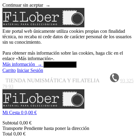
Continuar sin aceptar
→
Este portal web únicamente utiliza cookies propias con finalidad
técnica, no recaba ni cede datos de carácter personal de los usuarios
sin su conocimiento.
Para obtener más información sobre las cookies, haga clic en el
enlace «Más información».
Más información
→
Aceptar y cerrar
Carrito
Iniciar Sesión
TIENDA NUMISMÁTICA Y FILATELIA
93 325
79 93
Mi Cesta
0
0,00 €
Subtotal
0,00 €
Transporte
Pendiente hasta poner la dirección
Total
0,00 €