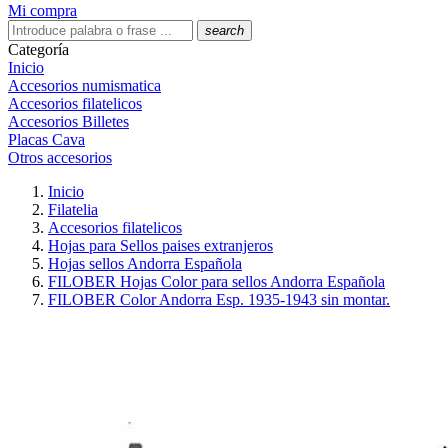
Mi compra
search
Categoría
Inicio
Accesorios numismatica
Accesorios filatelicos
Accesorios Billetes
Placas Cava
Otros accesorios
Inicio
Filatelia
Accesorios filatelicos
Hojas para Sellos paises extranjeros
Hojas sellos Andorra Española
FILOBER Hojas Color para sellos Andorra Española
FILOBER Color Andorra Esp. 1935-1943 sin montar.