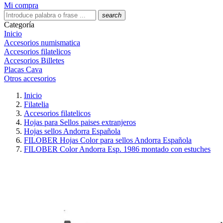
Mi compra
search
Categoría
Inicio
Accesorios numismatica
Accesorios filatelicos
Accesorios Billetes
Placas Cava
Otros accesorios
Inicio
Filatelia
Accesorios filatelicos
Hojas para Sellos paises extranjeros
Hojas sellos Andorra Española
FILOBER Hojas Color para sellos Andorra Española
FILOBER Color Andorra Esp. 1986 montado con estuches