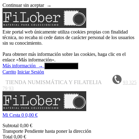
Continuar sin aceptar
→
Este portal web únicamente utiliza cookies propias con finalidad
técnica, no recaba ni cede datos de carácter personal de los usuarios
sin su conocimiento.
Para obtener más información sobre las cookies, haga clic en el
enlace «Más información».
Más información
→
Aceptar y cerrar
Carrito
Iniciar Sesión
TIENDA NUMISMÁTICA Y FILATELIA
93 325
79 93
Mi Cesta
0
0,00 €
Subtotal
0,00 €
Transporte
Pendiente hasta poner la dirección
Total
0,00 €