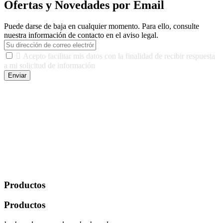
Ofertas y Novedades por Email
Puede darse de baja en cualquier momento. Para ello, consulte
nuestra información de contacto en el aviso legal.

Acepto facilitar mis datos con la finalidad de recibir respuesta
a mi solicitud de información
Enviar
De conformidad con las leyes y normativas aplicables, tienes
derecho a acceder, rectificar, limitar el tratamiento, oposición,
portabilidad y supresión de tus datos. Responsable De Tratamiento:
Javier Agustin Lopez Berdejo Finalidad: Mantener relaciones
comerciales/transaccionales con los usuarios interesados.
Legitimación: Consentimiento del usuario interesado. Destinatarios:
No se cederán datos a terceros, salvo autorización expresa del
usuario u obligación o permiso legal. Derechos: Acceso,
rectificación, supresión y oposición, entre otros. Para saber cómo
ejercer estos derechos visite nuestra página de
protección de datos
.
Productos
Productos