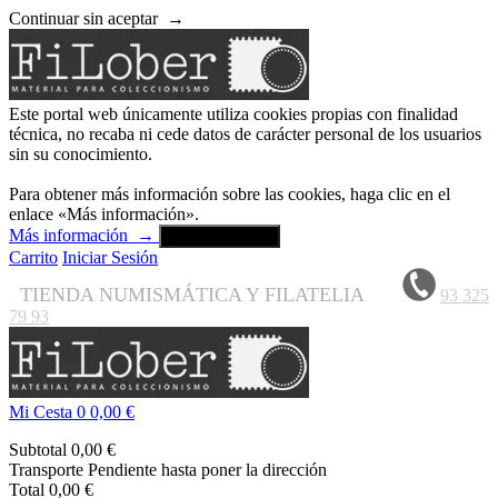
Continuar sin aceptar
→
Este portal web únicamente utiliza cookies propias con finalidad
técnica, no recaba ni cede datos de carácter personal de los usuarios
sin su conocimiento.
Para obtener más información sobre las cookies, haga clic en el
enlace «Más información».
Más información
→
Aceptar y cerrar
Carrito
Iniciar Sesión
TIENDA NUMISMÁTICA Y FILATELIA
93 325
79 93
Mi Cesta
0
0,00 €
Subtotal
0,00 €
Transporte
Pendiente hasta poner la dirección
Total
0,00 €