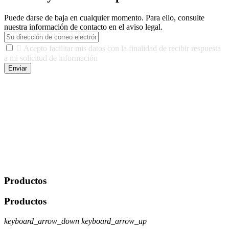
Puede darse de baja en cualquier momento. Para ello, consulte
nuestra información de contacto en el aviso legal.

Acepto facilitar mis datos con la finalidad de recibir respuesta
a mi solicitud de información
Enviar
De conformidad con las leyes y normativas aplicables, tienes
derecho a acceder, rectificar, limitar el tratamiento, oposición,
portabilidad y supresión de tus datos. Responsable De Tratamiento:
Javier Agustin Lopez Berdejo Finalidad: Mantener relaciones
comerciales/transaccionales con los usuarios interesados.
Legitimación: Consentimiento del usuario interesado. Destinatarios:
No se cederán datos a terceros, salvo autorización expresa del
usuario u obligación o permiso legal. Derechos: Acceso,
rectificación, supresión y oposición, entre otros. Para saber cómo
ejercer estos derechos visite nuestra página de
protección de datos
.
Productos
Productos
keyboard_arrow_down
keyboard_arrow_up