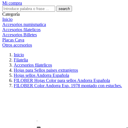
Mi compra
search
Categoría
Inicio
Accesorios numismatica
Accesorios filatelicos
Accesorios Billetes
Placas Cava
Otros accesorios
Inicio
Filatelia
Accesorios filatelicos
Hojas para Sellos paises extranjeros
Hojas sellos Andorra Española
FILOBER Hojas Color para sellos Andorra Española
FILOBER Color Andorra Esp. 1978 montado con estuches.