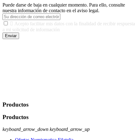
Puede darse de baja en cualquier momento. Para ello, consulte
nuestra información de contacto en el aviso legal.

Acepto facilitar mis datos con la finalidad de recibir respuesta
a mi solicitud de información
Enviar
De conformidad con las leyes y normativas aplicables, tienes
derecho a acceder, rectificar, limitar el tratamiento, oposición,
portabilidad y supresión de tus datos. Responsable De Tratamiento:
Javier Agustin Lopez Berdejo Finalidad: Mantener relaciones
comerciales/transaccionales con los usuarios interesados.
Legitimación: Consentimiento del usuario interesado. Destinatarios:
No se cederán datos a terceros, salvo autorización expresa del
usuario u obligación o permiso legal. Derechos: Acceso,
rectificación, supresión y oposición, entre otros. Para saber cómo
ejercer estos derechos visite nuestra página de
protección de datos
.
Productos
Productos
keyboard_arrow_down
keyboard_arrow_up
Ofertas Numismatica Filatelia