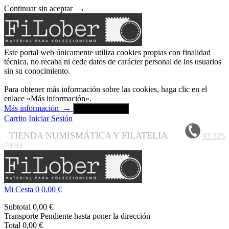
Continuar sin aceptar
→
Este portal web únicamente utiliza cookies propias con finalidad
técnica, no recaba ni cede datos de carácter personal de los usuarios
sin su conocimiento.
Para obtener más información sobre las cookies, haga clic en el
enlace «Más información».
Más información
→
Aceptar y cerrar
Carrito
Iniciar Sesión
TIENDA NUMISMÁTICA Y FILATELIA
93 325
79 93
Mi Cesta
0
0,00 €
Subtotal
0,00 €
Transporte
Pendiente hasta poner la dirección
Total
0,00 €