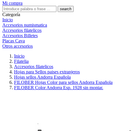
Mi compra
search
Categoría
Inicio
Accesorios numismatica
Accesorios filatelicos
Accesorios Billetes
Placas Cava
Otros accesorios
Inicio
Filatelia
Accesorios filatelicos
Hojas para Sellos paises extranjeros
Hojas sellos Andorra Española
FILOBER Hojas Color para sellos Andorra Española
FILOBER Color Andorra Esp. 1928 sin montar.