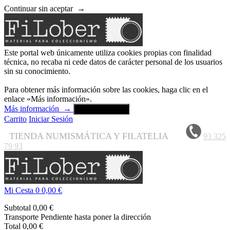
Continuar sin aceptar
→
Este portal web únicamente utiliza cookies propias con finalidad
técnica, no recaba ni cede datos de carácter personal de los usuarios
sin su conocimiento.
Para obtener más información sobre las cookies, haga clic en el
enlace «Más información».
Más información
→
Aceptar y cerrar
Carrito
Iniciar Sesión
TIENDA NUMISMÁTICA Y FILATELIA
93 325
79 93
Mi Cesta
0
0,00 €
Subtotal
0,00 €
Transporte
Pendiente hasta poner la dirección
Total
0,00 €