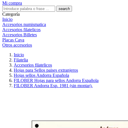
Mi compra
search
Categoría
Inicio
Accesorios numismatica
Accesorios filatelicos
Accesorios Billetes
Placas Cava
Otros accesorios
Inicio
Filatelia
Accesorios filatelicos
Hojas para Sellos paises extranjeros
Hojas sellos Andorra Española
FILOBER Hojas para sellos Andorra Española
FILOBER Andorra Esp. 1981 (sin montar).