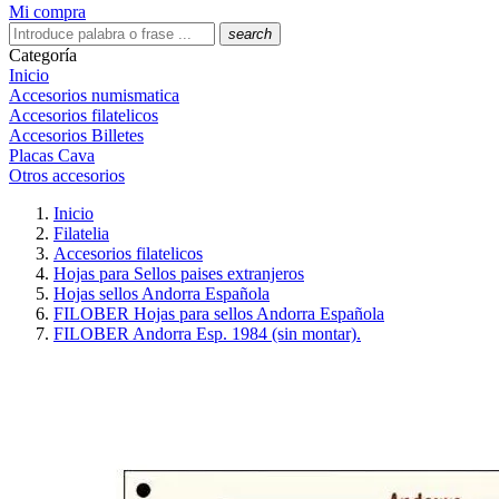
Mi compra
search
Categoría
Inicio
Accesorios numismatica
Accesorios filatelicos
Accesorios Billetes
Placas Cava
Otros accesorios
Inicio
Filatelia
Accesorios filatelicos
Hojas para Sellos paises extranjeros
Hojas sellos Andorra Española
FILOBER Hojas para sellos Andorra Española
FILOBER Andorra Esp. 1984 (sin montar).