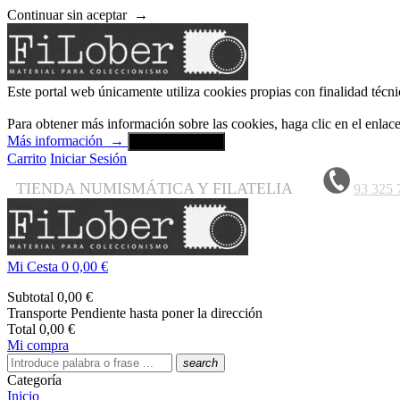
Continuar sin aceptar
→
Este portal web únicamente utiliza cookies propias con finalidad técni
Para obtener más información sobre las cookies, haga clic en el enla
Más información
→
Aceptar y cerrar
Carrito
Iniciar Sesión
TIENDA NUMISMÁTICA Y FILATELIA
93 325 
Mi Cesta
0
0,00 €
Subtotal
0,00 €
Transporte
Pendiente hasta poner la dirección
Total
0,00 €
Mi compra
search
Categoría
Inicio