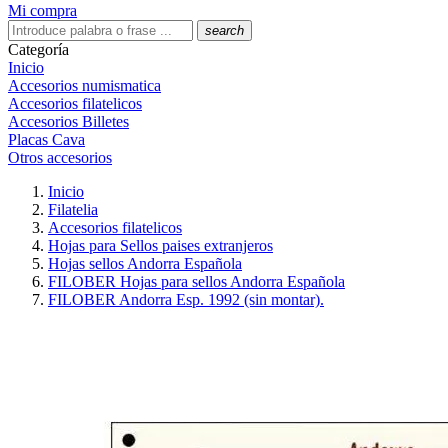
Mi compra
search
Categoría
Inicio
Accesorios numismatica
Accesorios filatelicos
Accesorios Billetes
Placas Cava
Otros accesorios
Inicio
Filatelia
Accesorios filatelicos
Hojas para Sellos paises extranjeros
Hojas sellos Andorra Española
FILOBER Hojas para sellos Andorra Española
FILOBER Andorra Esp. 1992 (sin montar).