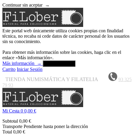
Continuar sin aceptar
→
Este portal web únicamente utiliza cookies propias con finalidad
técnica, no recaba ni cede datos de carácter personal de los usuarios
sin su conocimiento.
Para obtener más información sobre las cookies, haga clic en el
enlace «Más información».
Más información
→
Aceptar y cerrar
Carrito
Iniciar Sesión
TIENDA NUMISMÁTICA Y FILATELIA
93 325
79 93
Mi Cesta
0
0,00 €
Subtotal
0,00 €
Transporte
Pendiente hasta poner la dirección
Total
0,00 €