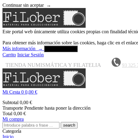
Continuar sin aceptar
→
Este portal web únicamente utiliza cookies propias con finalidad técni
Para obtener más información sobre las cookies, haga clic en el enla
Más información
→
Aceptar y cerrar
Carrito
Iniciar Sesión
TIENDA NUMISMÁTICA Y FILATELIA
93 325 
Mi Cesta
0
0,00 €
Subtotal
0,00 €
Transporte
Pendiente hasta poner la dirección
Total
0,00 €
Mi compra
search
Categoría
Inicio