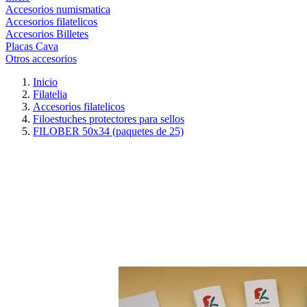
Accesorios numismatica
Accesorios filatelicos
Accesorios Billetes
Placas Cava
Otros accesorios
Inicio
Filatelia
Accesorios filatelicos
Filoestuches protectores para sellos
FILOBER 50x34 (paquetes de 25)