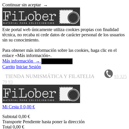
Continuar sin aceptar
→
Este portal web únicamente utiliza cookies propias con finalidad
técnica, no recaba ni cede datos de carácter personal de los usuarios
sin su conocimiento.
Para obtener más información sobre las cookies, haga clic en el
enlace «Más información».
Más información
→
Aceptar y cerrar
Carrito
Iniciar Sesión
TIENDA NUMISMÁTICA Y FILATELIA
93 325
79 93
Mi Cesta
0
0,00 €
Subtotal
0,00 €
Transporte
Pendiente hasta poner la dirección
Total
0,00 €