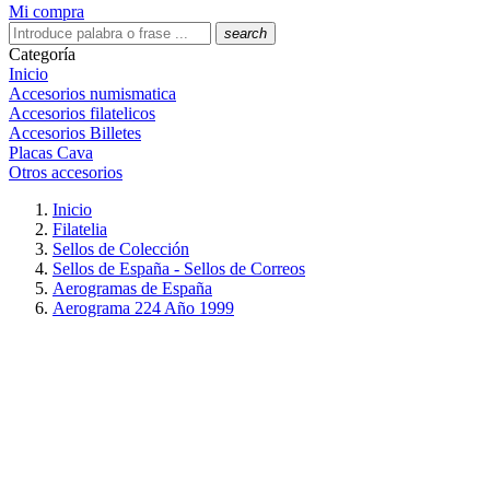
Mi compra
search
Categoría
Inicio
Accesorios numismatica
Accesorios filatelicos
Accesorios Billetes
Placas Cava
Otros accesorios
Inicio
Filatelia
Sellos de Colección
Sellos de España - Sellos de Correos
Aerogramas de España
Aerograma 224 Año 1999