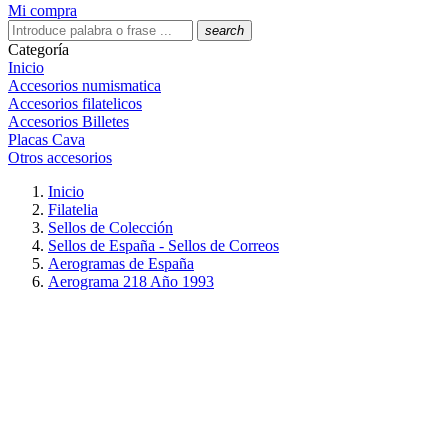
Mi compra
search
Categoría
Inicio
Accesorios numismatica
Accesorios filatelicos
Accesorios Billetes
Placas Cava
Otros accesorios
Inicio
Filatelia
Sellos de Colección
Sellos de España - Sellos de Correos
Aerogramas de España
Aerograma 218 Año 1993