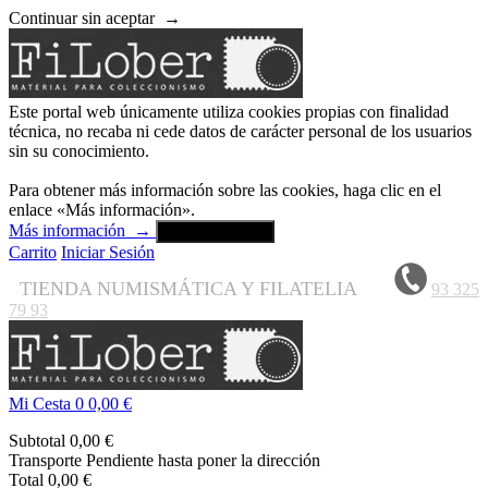
Continuar sin aceptar
→
Este portal web únicamente utiliza cookies propias con finalidad
técnica, no recaba ni cede datos de carácter personal de los usuarios
sin su conocimiento.
Para obtener más información sobre las cookies, haga clic en el
enlace «Más información».
Más información
→
Aceptar y cerrar
Carrito
Iniciar Sesión
TIENDA NUMISMÁTICA Y FILATELIA
93 325
79 93
Mi Cesta
0
0,00 €
Subtotal
0,00 €
Transporte
Pendiente hasta poner la dirección
Total
0,00 €