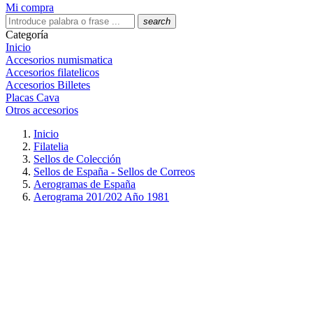
Mi compra
search
Categoría
Inicio
Accesorios numismatica
Accesorios filatelicos
Accesorios Billetes
Placas Cava
Otros accesorios
Inicio
Filatelia
Sellos de Colección
Sellos de España - Sellos de Correos
Aerogramas de España
Aerograma 201/202 Año 1981