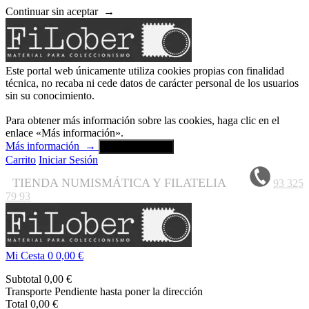
Continuar sin aceptar
→
Este portal web únicamente utiliza cookies propias con finalidad
técnica, no recaba ni cede datos de carácter personal de los usuarios
sin su conocimiento.
Para obtener más información sobre las cookies, haga clic en el
enlace «Más información».
Más información
→
Aceptar y cerrar
Carrito
Iniciar Sesión
TIENDA NUMISMÁTICA Y FILATELIA
93 325
79 93
Mi Cesta
0
0,00 €
Subtotal
0,00 €
Transporte
Pendiente hasta poner la dirección
Total
0,00 €