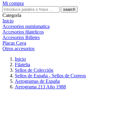
Mi compra
search
Categoría
Inicio
Accesorios numismatica
Accesorios filatelicos
Accesorios Billetes
Placas Cava
Otros accesorios
Inicio
Filatelia
Sellos de Colección
Sellos de España - Sellos de Correos
Aerogramas de España
Aerograma 213 Año 1988