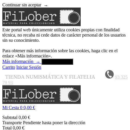
Continuar sin aceptar
→
Este portal web únicamente utiliza cookies propias con finalidad
técnica, no recaba ni cede datos de carácter personal de los usuarios
sin su conocimiento.
Para obtener más información sobre las cookies, haga clic en el
enlace «Más información».
Más información
→
Aceptar y cerrar
Carrito
Iniciar Sesión
TIENDA NUMISMÁTICA Y FILATELIA
93 325
79 93
Mi Cesta
0
0,00 €
Subtotal
0,00 €
Transporte
Pendiente hasta poner la dirección
Total
0,00 €