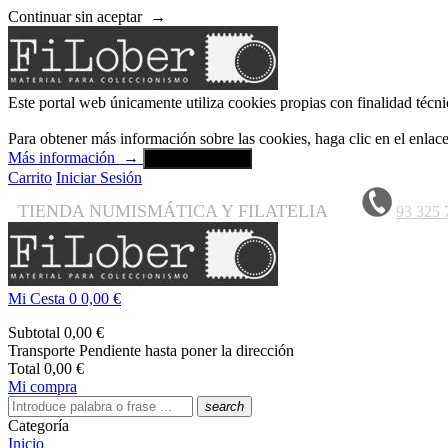
Continuar sin aceptar
→
Este portal web únicamente utiliza cookies propias con finalidad técni
Para obtener más información sobre las cookies, haga clic en el enla
Más información
→
Aceptar y cerrar
Carrito
Iniciar Sesión
TIENDA NUMISMÁTICA Y FILATELIA
93 325 
Mi Cesta
0
0,00 €
Subtotal
0,00 €
Transporte
Pendiente hasta poner la dirección
Total
0,00 €
Mi compra
search
Categoría
Inicio