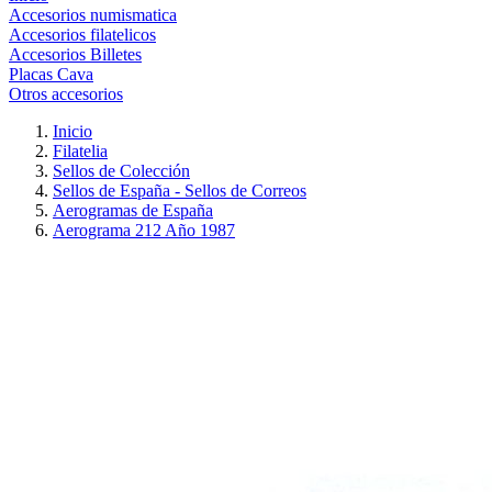
Accesorios numismatica
Accesorios filatelicos
Accesorios Billetes
Placas Cava
Otros accesorios
Inicio
Filatelia
Sellos de Colección
Sellos de España - Sellos de Correos
Aerogramas de España
Aerograma 212 Año 1987