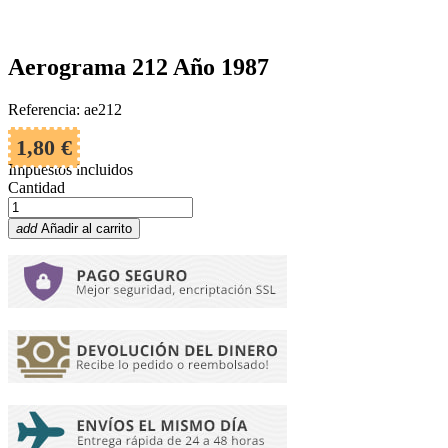
Aerograma 212 Año 1987
Referencia: ae212
1,80 €
Impuestos incluidos
Cantidad
add
Añadir al carrito