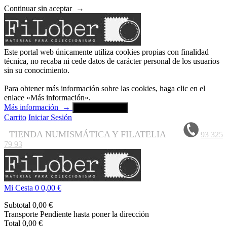
Continuar sin aceptar
→
Este portal web únicamente utiliza cookies propias con finalidad
técnica, no recaba ni cede datos de carácter personal de los usuarios
sin su conocimiento.
Para obtener más información sobre las cookies, haga clic en el
enlace «Más información».
Más información
→
Aceptar y cerrar
Carrito
Iniciar Sesión
TIENDA NUMISMÁTICA Y FILATELIA
93 325
79 93
Mi Cesta
0
0,00 €
Subtotal
0,00 €
Transporte
Pendiente hasta poner la dirección
Total
0,00 €