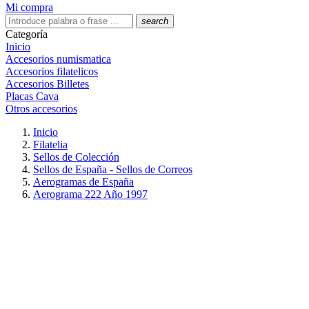
Mi compra
search
Categoría
Inicio
Accesorios numismatica
Accesorios filatelicos
Accesorios Billetes
Placas Cava
Otros accesorios
Inicio
Filatelia
Sellos de Colección
Sellos de España - Sellos de Correos
Aerogramas de España
Aerograma 222 Año 1997