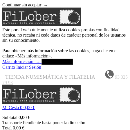
Continuar sin aceptar
→
Este portal web únicamente utiliza cookies propias con finalidad
técnica, no recaba ni cede datos de carácter personal de los usuarios
sin su conocimiento.
Para obtener más información sobre las cookies, haga clic en el
enlace «Más información».
Más información
→
Aceptar y cerrar
Carrito
Iniciar Sesión
TIENDA NUMISMÁTICA Y FILATELIA
93 325
79 93
Mi Cesta
0
0,00 €
Subtotal
0,00 €
Transporte
Pendiente hasta poner la dirección
Total
0,00 €