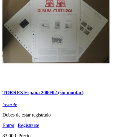
TORRES España 2000/02 (sin montar)
favorite
Debes de estar registrado
Entrar
|
Registrarse
83,00 €
Precio