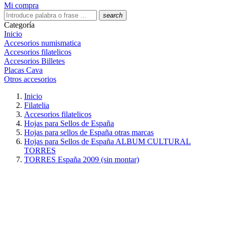
Mi compra
search
Categoría
Inicio
Accesorios numismatica
Accesorios filatelicos
Accesorios Billetes
Placas Cava
Otros accesorios
Inicio
Filatelia
Accesorios filatelicos
Hojas para Sellos de España
Hojas para sellos de España otras marcas
Hojas para Sellos de España ALBUM CULTURAL
TORRES
TORRES España 2009 (sin montar)