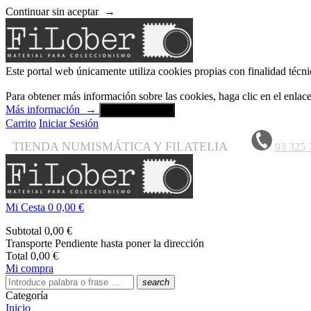
Continuar sin aceptar
→
Este portal web únicamente utiliza cookies propias con finalidad técni
Para obtener más información sobre las cookies, haga clic en el enla
Más información
→
Aceptar y cerrar
Carrito
Iniciar Sesión
TIENDA NUMISMÁTICA Y FILATELIA
93 325 
Mi Cesta
0
0,00 €
Subtotal
0,00 €
Transporte
Pendiente hasta poner la dirección
Total
0,00 €
Mi compra
search
Categoría
Inicio