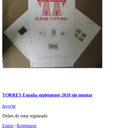
TORRES España suplemento 2018 sin montar
favorite
Debes de estar registrado
Entrar
|
Registrarse