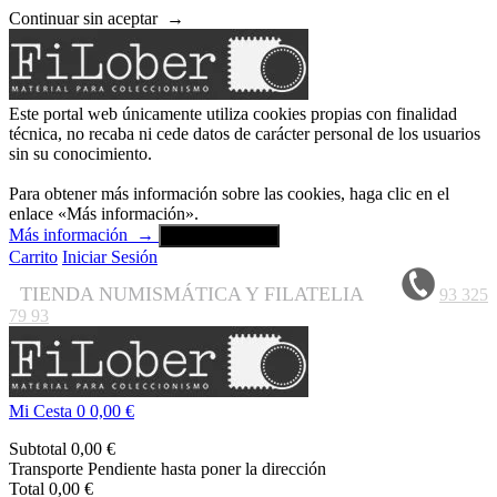
Continuar sin aceptar
→
Este portal web únicamente utiliza cookies propias con finalidad
técnica, no recaba ni cede datos de carácter personal de los usuarios
sin su conocimiento.
Para obtener más información sobre las cookies, haga clic en el
enlace «Más información».
Más información
→
Aceptar y cerrar
Carrito
Iniciar Sesión
TIENDA NUMISMÁTICA Y FILATELIA
93 325
79 93
Mi Cesta
0
0,00 €
Subtotal
0,00 €
Transporte
Pendiente hasta poner la dirección
Total
0,00 €