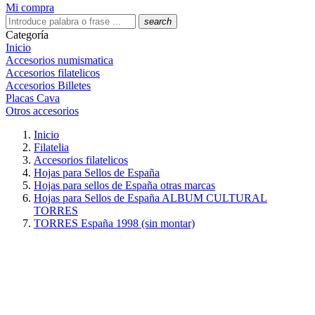
Mi compra
search
Categoría
Inicio
Accesorios numismatica
Accesorios filatelicos
Accesorios Billetes
Placas Cava
Otros accesorios
Inicio
Filatelia
Accesorios filatelicos
Hojas para Sellos de España
Hojas para sellos de España otras marcas
Hojas para Sellos de España ALBUM CULTURAL
TORRES
TORRES España 1998 (sin montar)