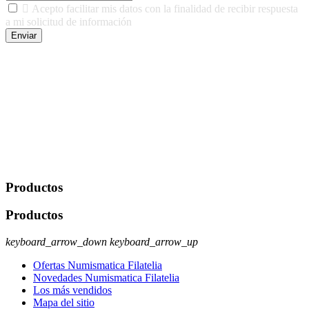

Acepto facilitar mis datos con la finalidad de recibir respuesta
a mi solicitud de información
Enviar
De conformidad con las leyes y normativas aplicables, tienes
derecho a acceder, rectificar, limitar el tratamiento, oposición,
portabilidad y supresión de tus datos. Responsable De Tratamiento:
Javier Agustin Lopez Berdejo Finalidad: Mantener relaciones
comerciales/transaccionales con los usuarios interesados.
Legitimación: Consentimiento del usuario interesado. Destinatarios:
No se cederán datos a terceros, salvo autorización expresa del
usuario u obligación o permiso legal. Derechos: Acceso,
rectificación, supresión y oposición, entre otros. Para saber cómo
ejercer estos derechos visite nuestra página de
protección de datos
.
Productos
Productos
keyboard_arrow_down
keyboard_arrow_up
Ofertas Numismatica Filatelia
Novedades Numismatica Filatelia
Los más vendidos
Mapa del sitio