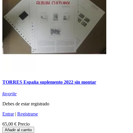
TORRES España suplemento 2022 sin montar
favorite
Debes de estar registrado
Entrar
|
Registrarse
65,00 €
Precio
Añadir al carrito