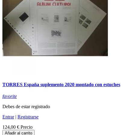
TORRES España suplemento 2020 montado con estuches
favorite
Debes de estar registrado
Entrar
|
Registrarse
124,00 €
Precio
Añadir al carrito