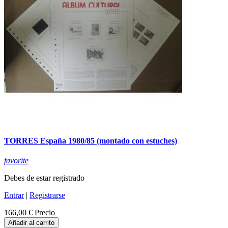
TORRES España 1980/85 (montado con estuches)
favorite
Debes de estar registrado
Entrar
|
Registrarse
166,00 €
Precio
Añadir al carrito