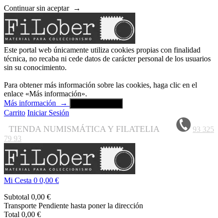
Continuar sin aceptar
→
Este portal web únicamente utiliza cookies propias con finalidad
técnica, no recaba ni cede datos de carácter personal de los usuarios
sin su conocimiento.
Para obtener más información sobre las cookies, haga clic en el
enlace «Más información».
Más información
→
Aceptar y cerrar
Carrito
Iniciar Sesión
TIENDA NUMISMÁTICA Y FILATELIA
93 325
79 93
Mi Cesta
0
0,00 €
Subtotal
0,00 €
Transporte
Pendiente hasta poner la dirección
Total
0,00 €