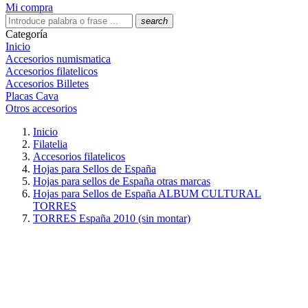
Mi compra
search
Categoría
Inicio
Accesorios numismatica
Accesorios filatelicos
Accesorios Billetes
Placas Cava
Otros accesorios
Inicio
Filatelia
Accesorios filatelicos
Hojas para Sellos de España
Hojas para sellos de España otras marcas
Hojas para Sellos de España ALBUM CULTURAL
TORRES
TORRES España 2010 (sin montar)