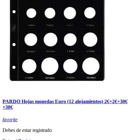
PARDO Hojas monedas Euro (12 alojamientos) 2€+2€+30€
+30€
favorite
Debes de estar registrado