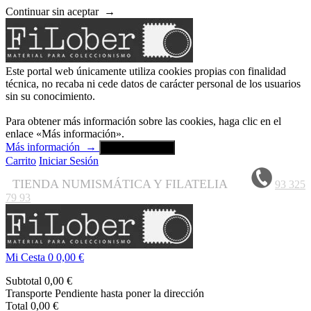
Continuar sin aceptar
→
Este portal web únicamente utiliza cookies propias con finalidad
técnica, no recaba ni cede datos de carácter personal de los usuarios
sin su conocimiento.
Para obtener más información sobre las cookies, haga clic en el
enlace «Más información».
Más información
→
Aceptar y cerrar
Carrito
Iniciar Sesión
TIENDA NUMISMÁTICA Y FILATELIA
93 325
79 93
Mi Cesta
0
0,00 €
Subtotal
0,00 €
Transporte
Pendiente hasta poner la dirección
Total
0,00 €