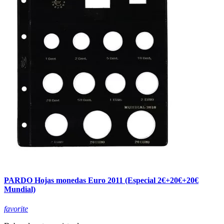
PARDO Hojas monedas Euro 2011 (Especial 2€+20€+20€
Mundial)
favorite