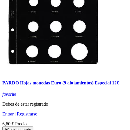
PARDO Hojas monedas Euro (9 alojamientos) Especial 12€
favorite
Debes de estar registrado
Entrar
|
Registrarse
6,60 €
Precio
Añadir al carrito