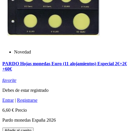
Novedad
PARDO Hojas monedas Euro (11 alojamientos) Especial 2€+2€
+60€
favorite
Debes de estar registrado
Entrar
|
Registrarse
6,60 €
Precio
Pardo monedas España 2026
Añadir al carrito