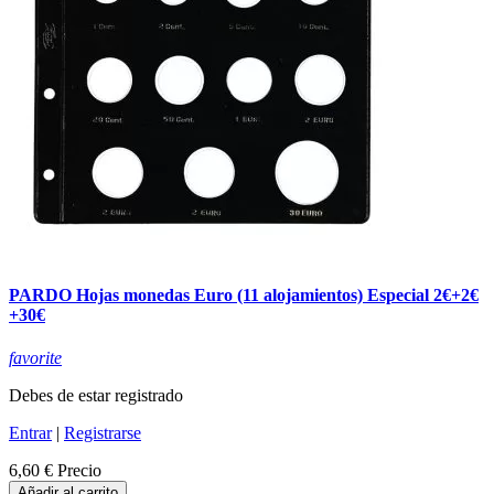
PARDO Hojas monedas Euro (11 alojamientos) Especial 2€+2€
+30€
favorite
Debes de estar registrado
Entrar
|
Registrarse
6,60 €
Precio
Añadir al carrito