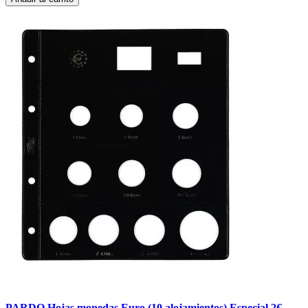
PARDO Hojas monedas Euro (10 alojamientos) Especial 2€