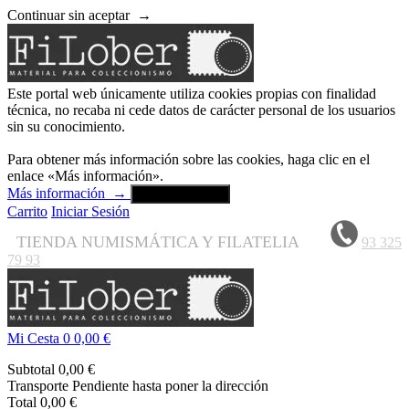
Continuar sin aceptar
→
Este portal web únicamente utiliza cookies propias con finalidad
técnica, no recaba ni cede datos de carácter personal de los usuarios
sin su conocimiento.
Para obtener más información sobre las cookies, haga clic en el
enlace «Más información».
Más información
→
Aceptar y cerrar
Carrito
Iniciar Sesión
TIENDA NUMISMÁTICA Y FILATELIA
93 325
79 93
Mi Cesta
0
0,00 €
Subtotal
0,00 €
Transporte
Pendiente hasta poner la dirección
Total
0,00 €