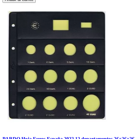
PARDO Hoja Euros España 2022 12 departamentos 2€+2€+2€