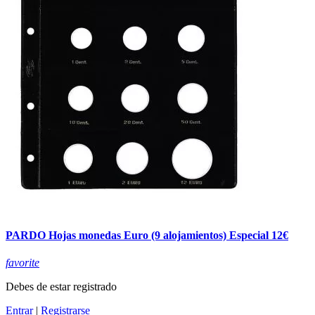
PARDO Hojas monedas Euro (9 alojamientos) Especial 12€
favorite
Debes de estar registrado
Entrar
|
Registrarse