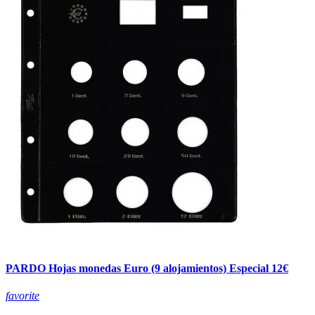
PARDO Hojas monedas Euro (9 alojamientos) Especial 12€
favorite