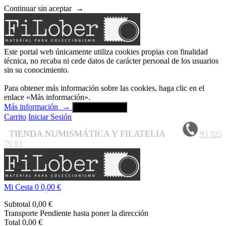
Continuar sin aceptar
→
Este portal web únicamente utiliza cookies propias con finalidad
técnica, no recaba ni cede datos de carácter personal de los usuarios
sin su conocimiento.
Para obtener más información sobre las cookies, haga clic en el
enlace «Más información».
Más información
→
Aceptar y cerrar
Carrito
Iniciar Sesión
TIENDA NUMISMÁTICA Y FILATELIA
93 325
79 93
Mi Cesta
0
0,00 €
Subtotal
0,00 €
Transporte
Pendiente hasta poner la dirección
Total
0,00 €