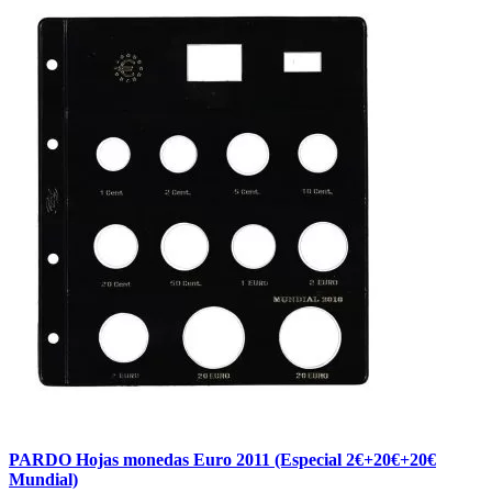
PARDO Hojas monedas Euro 2011 (Especial 2€+20€+20€
Mundial)