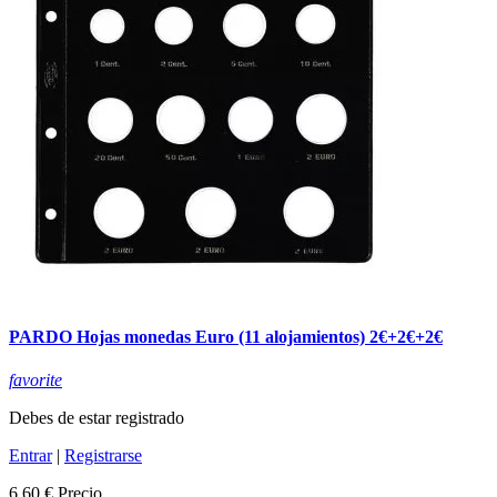
PARDO Hojas monedas Euro (11 alojamientos) 2€+2€+2€
favorite
Debes de estar registrado
Entrar
|
Registrarse
6,60 €
Precio