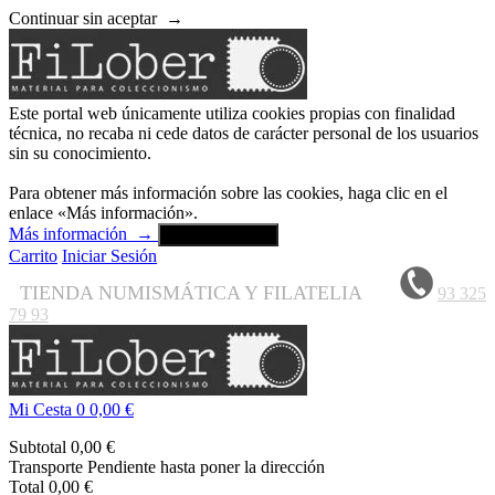
Continuar sin aceptar
→
Este portal web únicamente utiliza cookies propias con finalidad
técnica, no recaba ni cede datos de carácter personal de los usuarios
sin su conocimiento.
Para obtener más información sobre las cookies, haga clic en el
enlace «Más información».
Más información
→
Aceptar y cerrar
Carrito
Iniciar Sesión
TIENDA NUMISMÁTICA Y FILATELIA
93 325
79 93
Mi Cesta
0
0,00 €
Subtotal
0,00 €
Transporte
Pendiente hasta poner la dirección
Total
0,00 €