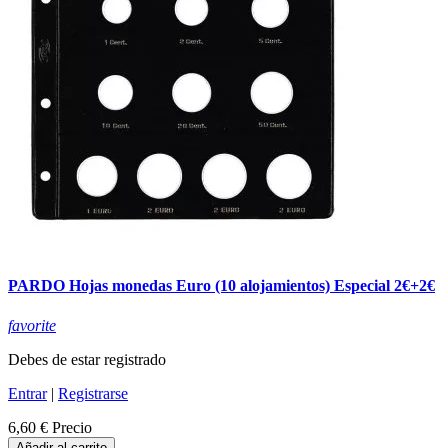
PARDO Hojas monedas Euro (10 alojamientos) Especial 2€+2€
favorite
Debes de estar registrado
Entrar
|
Registrarse
6,60 €
Precio
Añadir al carrito