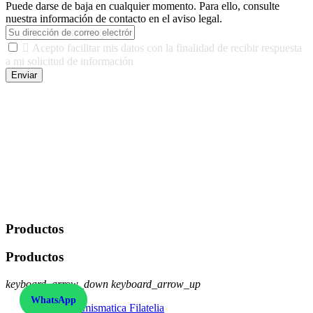
Puede darse de baja en cualquier momento. Para ello, consulte
nuestra información de contacto en el aviso legal.

Acepto facilitar mis datos con la finalidad de recibir respuesta
a mi solicitud de información
Enviar
De conformidad con las leyes y normativas aplicables, tienes
derecho a acceder, rectificar, limitar el tratamiento, oposición,
portabilidad y supresión de tus datos. Responsable De Tratamiento:
Javier Agustin Lopez Berdejo Finalidad: Mantener relaciones
comerciales/transaccionales con los usuarios interesados.
Legitimación: Consentimiento del usuario interesado. Destinatarios:
No se cederán datos a terceros, salvo autorización expresa del
usuario u obligación o permiso legal. Derechos: Acceso,
rectificación, supresión y oposición, entre otros. Para saber cómo
ejercer estos derechos visite nuestra página de
protección de datos
.
Productos
Productos
keyboard_arrow_down
keyboard_arrow_up
WhatsApp
Ofertas Numismatica Filatelia