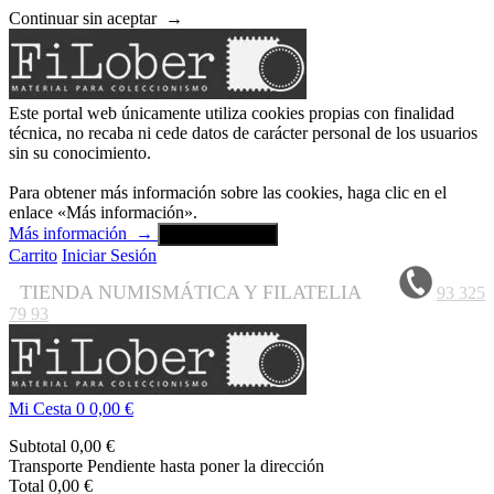
Continuar sin aceptar
→
Este portal web únicamente utiliza cookies propias con finalidad
técnica, no recaba ni cede datos de carácter personal de los usuarios
sin su conocimiento.
Para obtener más información sobre las cookies, haga clic en el
enlace «Más información».
Más información
→
Aceptar y cerrar
Carrito
Iniciar Sesión
TIENDA NUMISMÁTICA Y FILATELIA
93 325
79 93
Mi Cesta
0
0,00 €
Subtotal
0,00 €
Transporte
Pendiente hasta poner la dirección
Total
0,00 €