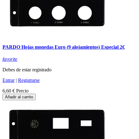
PARDO Hojas monedas Euro (9 alojamientos) Especial 2€
favorite
Debes de estar registrado
Entrar
|
Registrarse
6,60 €
Precio
Añadir al carrito