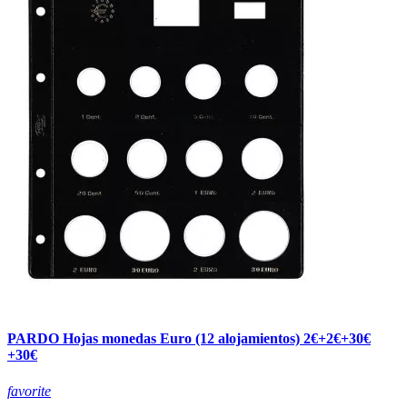
PARDO Hojas monedas Euro (12 alojamientos) 2€+2€+30€
+30€
favorite