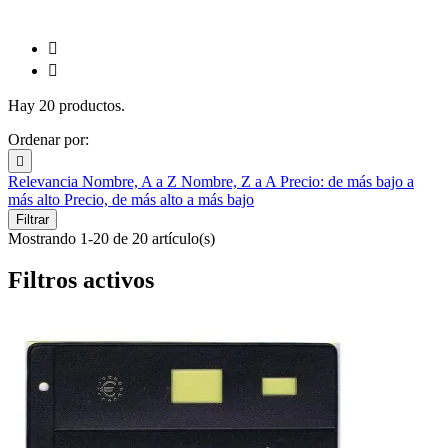


Hay 20 productos.
Ordenar por:

Relevancia
Nombre, A a Z
Nombre, Z a A
Precio: de más bajo a
más alto
Precio, de más alto a más bajo
Filtrar
Mostrando 1-20 de 20 artículo(s)
Filtros activos