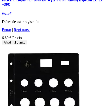
PARDO Hojas monedas Euro (11 alojamientos) Especial 2€+2€
+30€
favorite
Debes de estar registrado
Entrar
|
Registrarse
6,60 €
Precio
Añadir al carrito