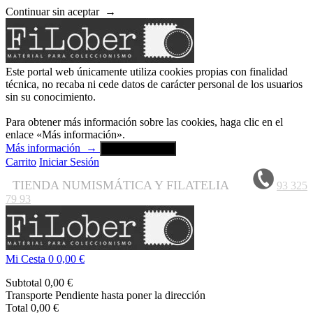
Continuar sin aceptar
→
Este portal web únicamente utiliza cookies propias con finalidad
técnica, no recaba ni cede datos de carácter personal de los usuarios
sin su conocimiento.
Para obtener más información sobre las cookies, haga clic en el
enlace «Más información».
Más información
→
Aceptar y cerrar
Carrito
Iniciar Sesión
TIENDA NUMISMÁTICA Y FILATELIA
93 325
79 93
Mi Cesta
0
0,00 €
Subtotal
0,00 €
Transporte
Pendiente hasta poner la dirección
Total
0,00 €