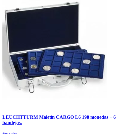
LEUCHTTURM Maletín CARGO L6 198 monedas + 6
bandejas.