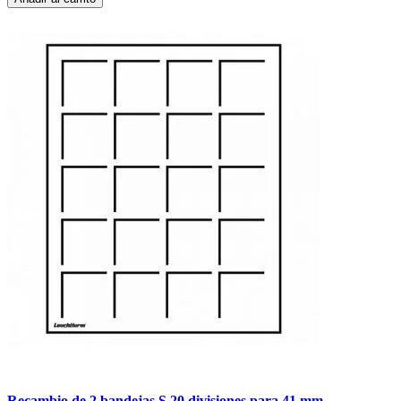
Recambio de 2 bandejas S 20 divisiones para 41 mm.