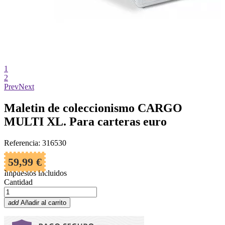
1
2
Prev
Next
Maletin de coleccionismo CARGO
MULTI XL. Para carteras euro
Referencia: 316530
59,99 €
Impuestos incluidos
Cantidad
add
Añadir al carrito