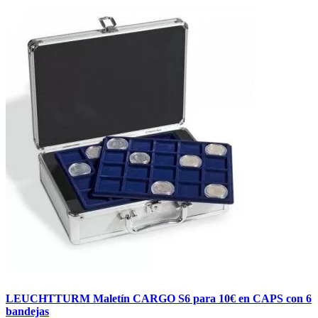
LEUCHTTURM Maletín CARGO S6 para 10€ en CAPS con 6
bandejas