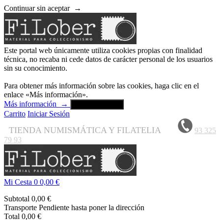
Continuar sin aceptar
→
Este portal web únicamente utiliza cookies propias con finalidad
técnica, no recaba ni cede datos de carácter personal de los usuarios
sin su conocimiento.
Para obtener más información sobre las cookies, haga clic en el
enlace «Más información».
Más información
→
Aceptar y cerrar
Carrito
Iniciar Sesión
TIENDA NUMISMÁTICA Y FILATELIA
93 325
79 93
Mi Cesta
0
0,00 €
Subtotal
0,00 €
Transporte
Pendiente hasta poner la dirección
Total
0,00 €