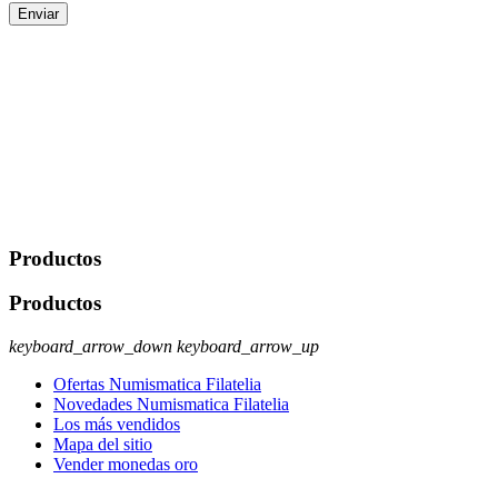
Enviar
De conformidad con las leyes y normativas aplicables, tienes
derecho a acceder, rectificar, limitar el tratamiento, oposición,
portabilidad y supresión de tus datos. Responsable De Tratamiento:
Javier Agustin Lopez Berdejo Finalidad: Mantener relaciones
comerciales/transaccionales con los usuarios interesados.
Legitimación: Consentimiento del usuario interesado. Destinatarios:
No se cederán datos a terceros, salvo autorización expresa del
usuario u obligación o permiso legal. Derechos: Acceso,
rectificación, supresión y oposición, entre otros. Para saber cómo
ejercer estos derechos visite nuestra página de
protección de datos
.
Productos
Productos
keyboard_arrow_down
keyboard_arrow_up
Ofertas Numismatica Filatelia
Novedades Numismatica Filatelia
Los más vendidos
Mapa del sitio
Vender monedas oro