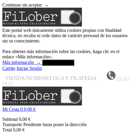
Continuar sin aceptar
→
Este portal web únicamente utiliza cookies propias con finalidad
técnica, no recaba ni cede datos de carácter personal de los usuarios
sin su conocimiento.
Para obtener más información sobre las cookies, haga clic en el
enlace «Más información».
Más información
→
Aceptar y cerrar
Carrito
Iniciar Sesión
TIENDA NUMISMÁTICA Y FILATELIA
93 325
79 93
Mi Cesta
0
0,00 €
Subtotal
0,00 €
Transporte
Pendiente hasta poner la dirección
Total
0,00 €