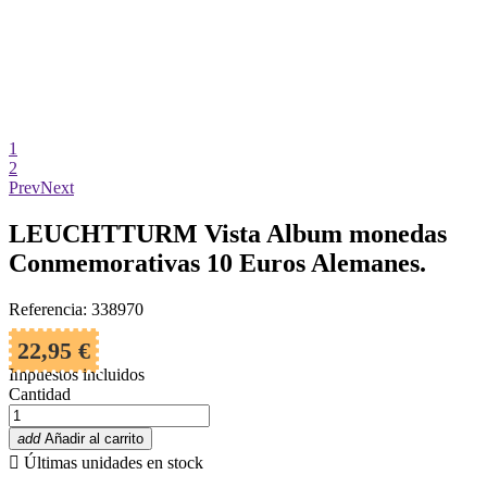
1
2
Prev
Next
LEUCHTTURM Vista Album monedas
Conmemorativas 10 Euros Alemanes.
Referencia: 338970
22,95 €
Impuestos incluidos
Cantidad
add
Añadir al carrito

Últimas unidades en stock