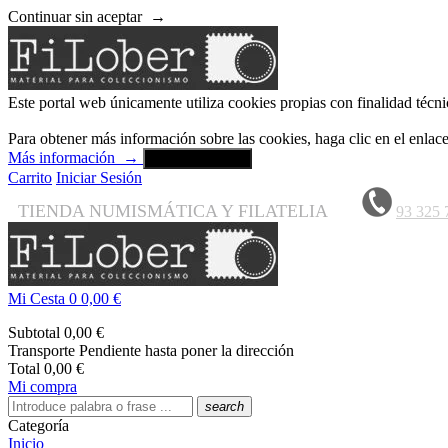
Continuar sin aceptar
→
Este portal web únicamente utiliza cookies propias con finalidad técni
Para obtener más información sobre las cookies, haga clic en el enla
Más información
→
Aceptar y cerrar
Carrito
Iniciar Sesión
TIENDA NUMISMÁTICA Y FILATELIA
93 325 
Mi Cesta
0
0,00 €
Subtotal
0,00 €
Transporte
Pendiente hasta poner la dirección
Total
0,00 €
Mi compra
search
Categoría
Inicio