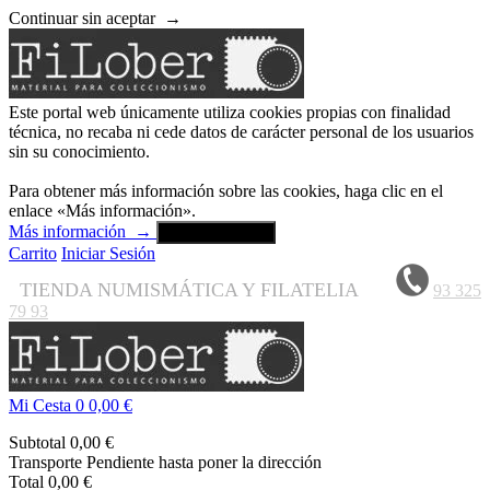
Continuar sin aceptar
→
Este portal web únicamente utiliza cookies propias con finalidad
técnica, no recaba ni cede datos de carácter personal de los usuarios
sin su conocimiento.
Para obtener más información sobre las cookies, haga clic en el
enlace «Más información».
Más información
→
Aceptar y cerrar
Carrito
Iniciar Sesión
TIENDA NUMISMÁTICA Y FILATELIA
93 325
79 93
Mi Cesta
0
0,00 €
Subtotal
0,00 €
Transporte
Pendiente hasta poner la dirección
Total
0,00 €