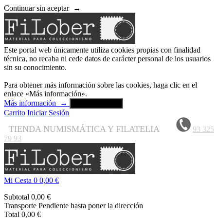
Continuar sin aceptar
→
Este portal web únicamente utiliza cookies propias con finalidad
técnica, no recaba ni cede datos de carácter personal de los usuarios
sin su conocimiento.
Para obtener más información sobre las cookies, haga clic en el
enlace «Más información».
Más información
→
Aceptar y cerrar
Carrito
Iniciar Sesión
TIENDA NUMISMÁTICA Y FILATELIA
93 325
79 93
Mi Cesta
0
0,00 €
Subtotal
0,00 €
Transporte
Pendiente hasta poner la dirección
Total
0,00 €