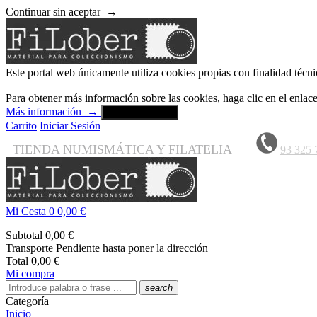
Continuar sin aceptar
→
Este portal web únicamente utiliza cookies propias con finalidad técni
Para obtener más información sobre las cookies, haga clic en el enla
Más información
→
Aceptar y cerrar
Carrito
Iniciar Sesión
TIENDA NUMISMÁTICA Y FILATELIA
93 325 
Mi Cesta
0
0,00 €
Subtotal
0,00 €
Transporte
Pendiente hasta poner la dirección
Total
0,00 €
Mi compra
search
Categoría
Inicio