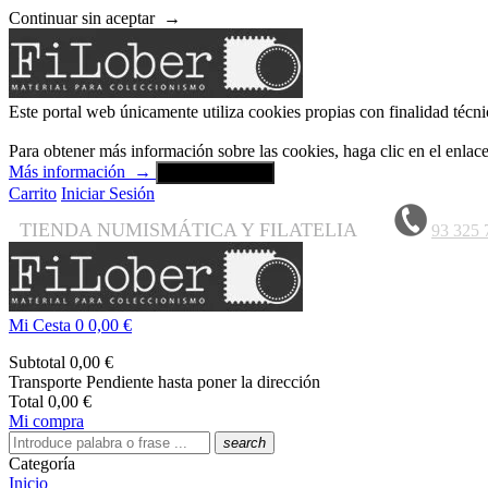
Continuar sin aceptar
→
Este portal web únicamente utiliza cookies propias con finalidad técni
Para obtener más información sobre las cookies, haga clic en el enla
Más información
→
Aceptar y cerrar
Carrito
Iniciar Sesión
TIENDA NUMISMÁTICA Y FILATELIA
93 325 
Mi Cesta
0
0,00 €
Subtotal
0,00 €
Transporte
Pendiente hasta poner la dirección
Total
0,00 €
Mi compra
search
Categoría
Inicio