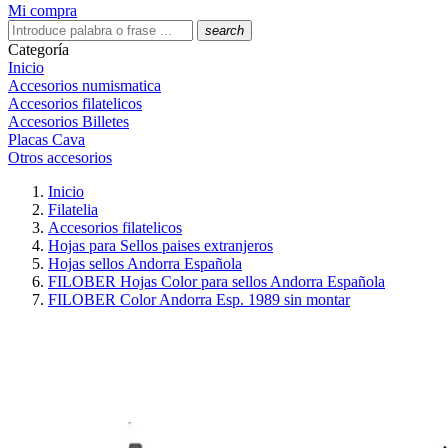
Mi compra
search
Categoría
Inicio
Accesorios numismatica
Accesorios filatelicos
Accesorios Billetes
Placas Cava
Otros accesorios
Inicio
Filatelia
Accesorios filatelicos
Hojas para Sellos paises extranjeros
Hojas sellos Andorra Española
FILOBER Hojas Color para sellos Andorra Española
FILOBER Color Andorra Esp. 1989 sin montar