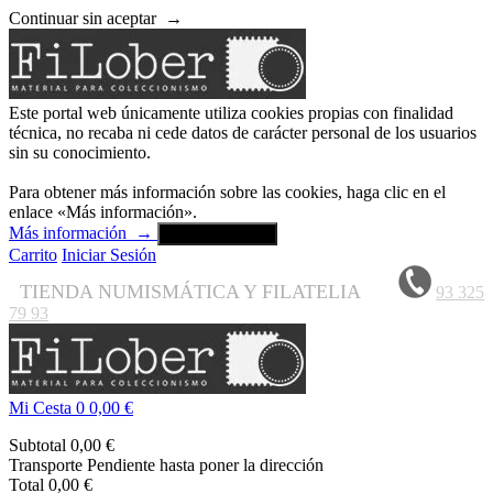
Continuar sin aceptar
→
Este portal web únicamente utiliza cookies propias con finalidad
técnica, no recaba ni cede datos de carácter personal de los usuarios
sin su conocimiento.
Para obtener más información sobre las cookies, haga clic en el
enlace «Más información».
Más información
→
Aceptar y cerrar
Carrito
Iniciar Sesión
TIENDA NUMISMÁTICA Y FILATELIA
93 325
79 93
Mi Cesta
0
0,00 €
Subtotal
0,00 €
Transporte
Pendiente hasta poner la dirección
Total
0,00 €