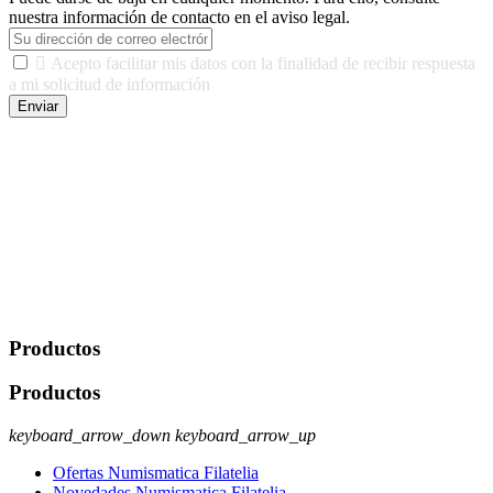
nuestra información de contacto en el aviso legal.

Acepto facilitar mis datos con la finalidad de recibir respuesta
a mi solicitud de información
Enviar
De conformidad con las leyes y normativas aplicables, tienes
derecho a acceder, rectificar, limitar el tratamiento, oposición,
portabilidad y supresión de tus datos. Responsable De Tratamiento:
Javier Agustin Lopez Berdejo Finalidad: Mantener relaciones
comerciales/transaccionales con los usuarios interesados.
Legitimación: Consentimiento del usuario interesado. Destinatarios:
No se cederán datos a terceros, salvo autorización expresa del
usuario u obligación o permiso legal. Derechos: Acceso,
rectificación, supresión y oposición, entre otros. Para saber cómo
ejercer estos derechos visite nuestra página de
protección de datos
.
Productos
Productos
keyboard_arrow_down
keyboard_arrow_up
Ofertas Numismatica Filatelia
Novedades Numismatica Filatelia