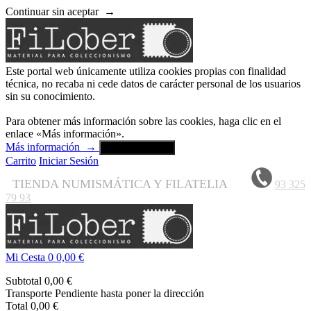
Continuar sin aceptar
→
Este portal web únicamente utiliza cookies propias con finalidad
técnica, no recaba ni cede datos de carácter personal de los usuarios
sin su conocimiento.
Para obtener más información sobre las cookies, haga clic en el
enlace «Más información».
Más información
→
Aceptar y cerrar
Carrito
Iniciar Sesión
TIENDA NUMISMÁTICA Y FILATELIA
93 325
79 93
Mi Cesta
0
0,00 €
Subtotal
0,00 €
Transporte
Pendiente hasta poner la dirección
Total
0,00 €