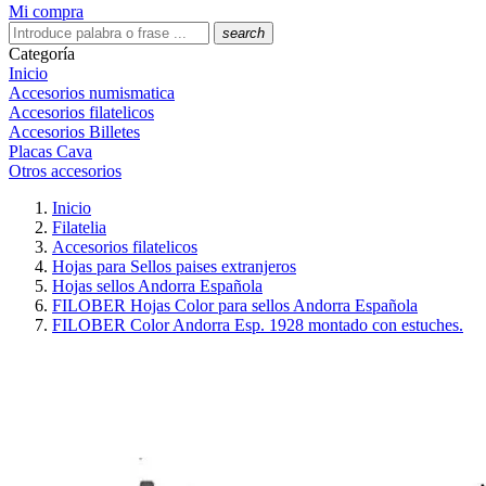
Mi compra
search
Categoría
Inicio
Accesorios numismatica
Accesorios filatelicos
Accesorios Billetes
Placas Cava
Otros accesorios
Inicio
Filatelia
Accesorios filatelicos
Hojas para Sellos paises extranjeros
Hojas sellos Andorra Española
FILOBER Hojas Color para sellos Andorra Española
FILOBER Color Andorra Esp. 1928 montado con estuches.