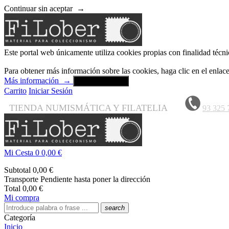
Continuar sin aceptar
→
Este portal web únicamente utiliza cookies propias con finalidad técni
Para obtener más información sobre las cookies, haga clic en el enla
Más información
→
Aceptar y cerrar
Carrito
Iniciar Sesión
TIENDA NUMISMÁTICA Y FILATELIA
93 325 
Mi Cesta
0
0,00 €
Subtotal
0,00 €
Transporte
Pendiente hasta poner la dirección
Total
0,00 €
Mi compra
search
Categoría
Inicio