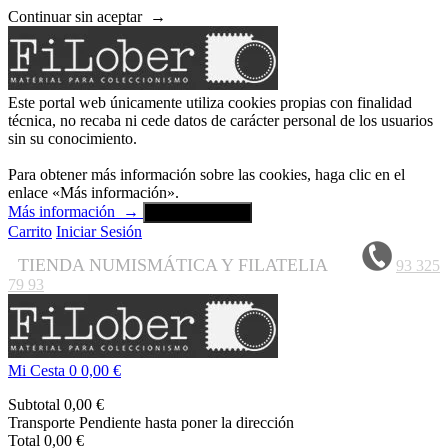
Continuar sin aceptar
→
Este portal web únicamente utiliza cookies propias con finalidad
técnica, no recaba ni cede datos de carácter personal de los usuarios
sin su conocimiento.
Para obtener más información sobre las cookies, haga clic en el
enlace «Más información».
Más información
→
Aceptar y cerrar
Carrito
Iniciar Sesión
TIENDA NUMISMÁTICA Y FILATELIA
93 325
79 93
Mi Cesta
0
0,00 €
Subtotal
0,00 €
Transporte
Pendiente hasta poner la dirección
Total
0,00 €