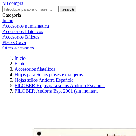
Mi compra
search
Categoría
Inicio
Accesorios numismatica
Accesorios filatelicos
Accesorios Billetes
Placas Cava
Otros accesorios
Inicio
Filatelia
Accesorios filatelicos
Hojas para Sellos paises extranjeros
Hojas sellos Andorra Española
FILOBER Hojas para sellos Andorra Española
FILOBER Andorra Esp. 2001 (sin montar).