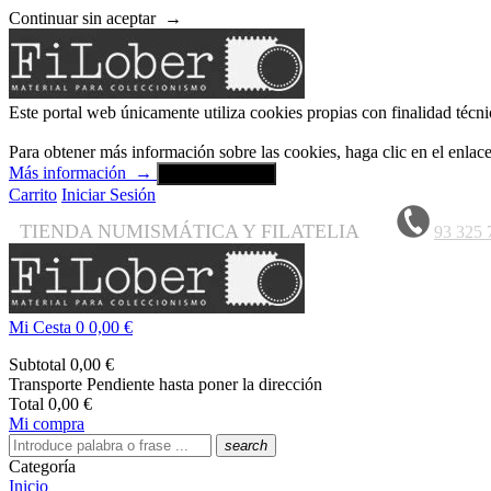
Continuar sin aceptar
→
Este portal web únicamente utiliza cookies propias con finalidad técni
Para obtener más información sobre las cookies, haga clic en el enla
Más información
→
Aceptar y cerrar
Carrito
Iniciar Sesión
TIENDA NUMISMÁTICA Y FILATELIA
93 325 
Mi Cesta
0
0,00 €
Subtotal
0,00 €
Transporte
Pendiente hasta poner la dirección
Total
0,00 €
Mi compra
search
Categoría
Inicio