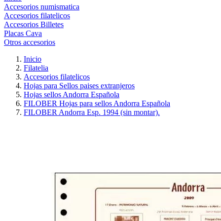
Accesorios numismatica
Accesorios filatelicos
Accesorios Billetes
Placas Cava
Otros accesorios
Inicio
Filatelia
Accesorios filatelicos
Hojas para Sellos paises extranjeros
Hojas sellos Andorra Española
FILOBER Hojas para sellos Andorra Española
FILOBER Andorra Esp. 1994 (sin montar).