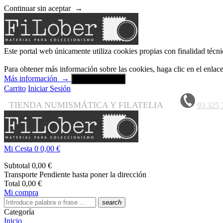
Continuar sin aceptar
→
Este portal web únicamente utiliza cookies propias con finalidad técni
Para obtener más información sobre las cookies, haga clic en el enla
Más información
→
Aceptar y cerrar
Carrito
Iniciar Sesión
TIENDA NUMISMÁTICA Y FILATELIA
93 325 
Mi Cesta
0
0,00 €
Subtotal
0,00 €
Transporte
Pendiente hasta poner la dirección
Total
0,00 €
Mi compra
search
Categoría
Inicio