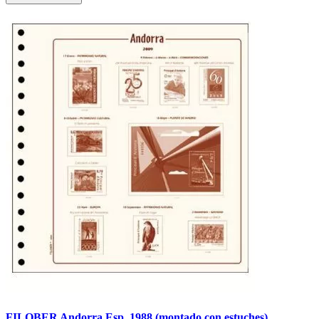
FILOBER Andorra Esp. 1988 (montado con estuches).