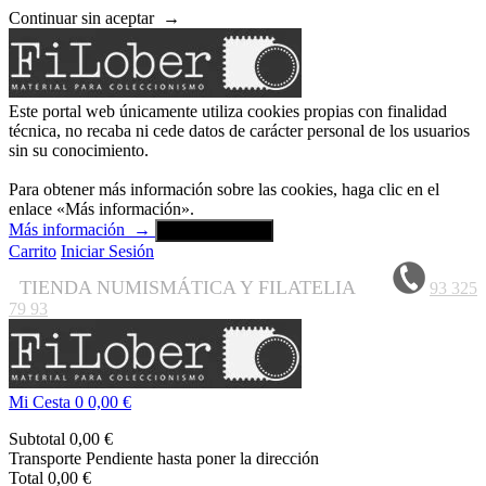
Continuar sin aceptar
→
Este portal web únicamente utiliza cookies propias con finalidad
técnica, no recaba ni cede datos de carácter personal de los usuarios
sin su conocimiento.
Para obtener más información sobre las cookies, haga clic en el
enlace «Más información».
Más información
→
Aceptar y cerrar
Carrito
Iniciar Sesión
TIENDA NUMISMÁTICA Y FILATELIA
93 325
79 93
Mi Cesta
0
0,00 €
Subtotal
0,00 €
Transporte
Pendiente hasta poner la dirección
Total
0,00 €