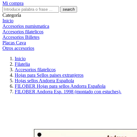
Mi compra
search
Categoría
Inicio
Accesorios numismatica
Accesorios filatelicos
Accesorios Billetes
Placas Cava
Otros accesorios
Inicio
Filatelia
Accesorios filatelicos
Hojas para Sellos paises extranjeros
Hojas sellos Andorra Española
FILOBER Hojas para sellos Andorra Española
FILOBER Andorra Esp. 1998 (montado con estuches).