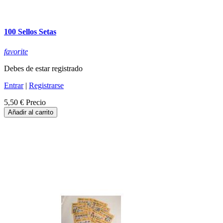
100 Sellos Setas
favorite
Debes de estar registrado
Entrar
|
Registrarse
5,50 €
Precio
Añadir al carrito