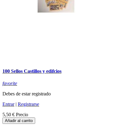
100 Sellos Castillos y edifcios
favorite
Debes de estar registrado
Entrar
|
Registrarse
5,50 €
Precio
Añadir al carrito