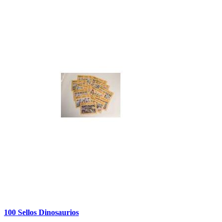
100 Sellos Dinosaurios