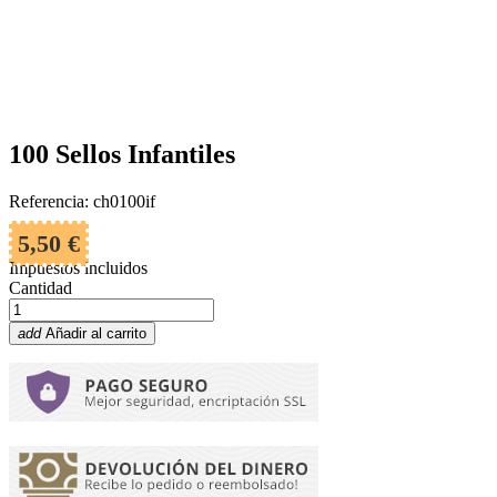
100 Sellos Infantiles
Referencia: ch0100if
5,50 €
Impuestos incluidos
Cantidad
add
Añadir al carrito