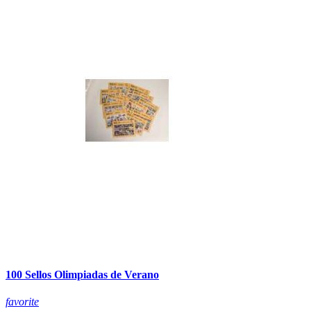
100 Sellos Olimpiadas de Verano
favorite