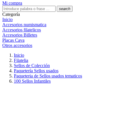
Mi compra
search
Categoría
Inicio
Accesorios numismatica
Accesorios filatelicos
Accesorios Billetes
Placas Cava
Otros accesorios
Inicio
Filatelia
Sellos de Colección
Paquetería Sellos usados
Paqueteria de Sellos usados tematicos
100 Sellos Infantiles