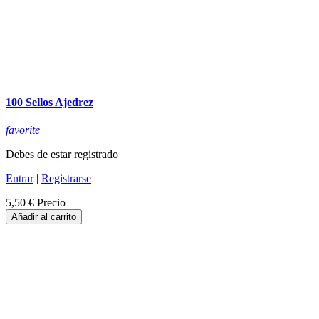
100 Sellos Ajedrez
favorite
Debes de estar registrado
Entrar
|
Registrarse
5,50 €
Precio
Añadir al carrito