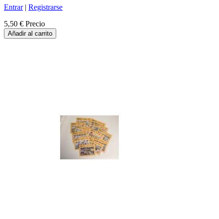
Entrar
|
Registrarse
5,50 €
Precio
Añadir al carrito