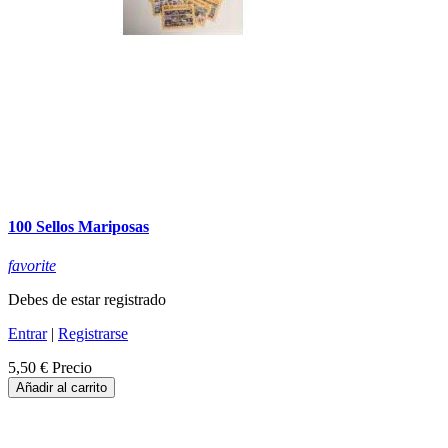
100 Sellos Mariposas
favorite
Debes de estar registrado
Entrar
|
Registrarse
5,50 €
Precio
Añadir al carrito