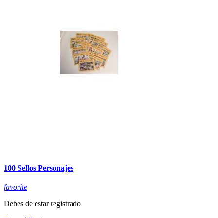
100 Sellos Personajes
favorite
Debes de estar registrado