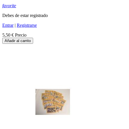
favorite
Debes de estar registrado
Entrar
|
Registrarse
5,50 €
Precio
Añadir al carrito