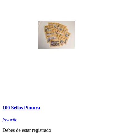
100 Sellos Pintura
favorite
Debes de estar registrado