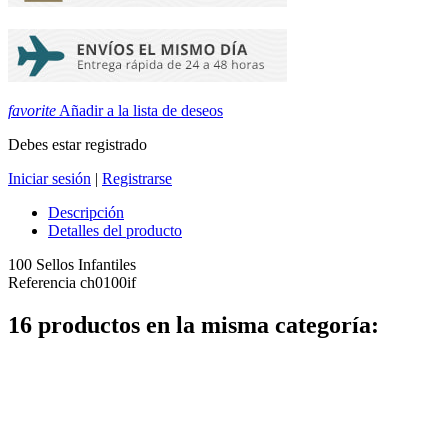
favorite
Añadir a la lista de deseos
Debes estar registrado
Iniciar sesión
|
Registrarse
Descripción
Detalles del producto
100 Sellos Infantiles
Referencia
ch0100if
16 productos en la misma categoría: