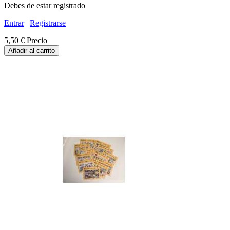
Debes de estar registrado
Entrar
|
Registrarse
5,50 €
Precio
Añadir al carrito