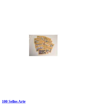
100 Sellos Arte