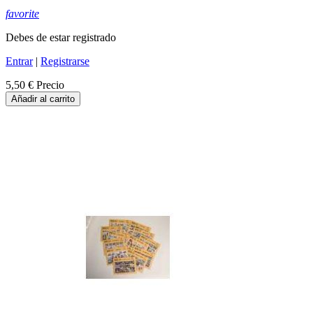
favorite
Debes de estar registrado
Entrar
|
Registrarse
5,50 €
Precio
Añadir al carrito