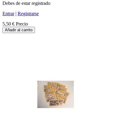
Debes de estar registrado
Entrar
|
Registrarse
5,50 €
Precio
Añadir al carrito