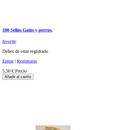
100 Sellos Gatos y perros.
favorite
Debes de estar registrado
Entrar
|
Registrarse
5,50 €
Precio
Añadir al carrito