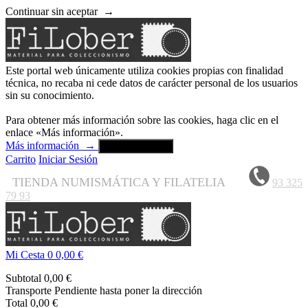
Continuar sin aceptar
→
Este portal web únicamente utiliza cookies propias con finalidad
técnica, no recaba ni cede datos de carácter personal de los usuarios
sin su conocimiento.
Para obtener más información sobre las cookies, haga clic en el
enlace «Más información».
Más información
→
Aceptar y cerrar
Carrito
Iniciar Sesión
TIENDA NUMISMÁTICA Y FILATELIA
93 325
79 93
Mi Cesta
0
0,00 €
Subtotal
0,00 €
Transporte
Pendiente hasta poner la dirección
Total
0,00 €