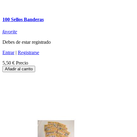
100 Sellos Banderas
favorite
Debes de estar registrado
Entrar
|
Registrarse
5,50 €
Precio
Añadir al carrito