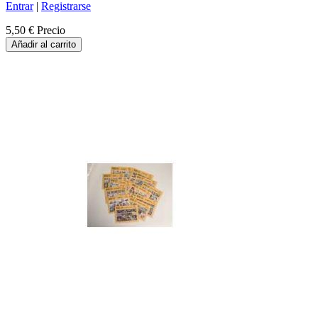
Entrar
|
Registrarse
5,50 €
Precio
Añadir al carrito