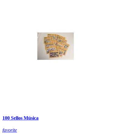
100 Sellos Música
favorite