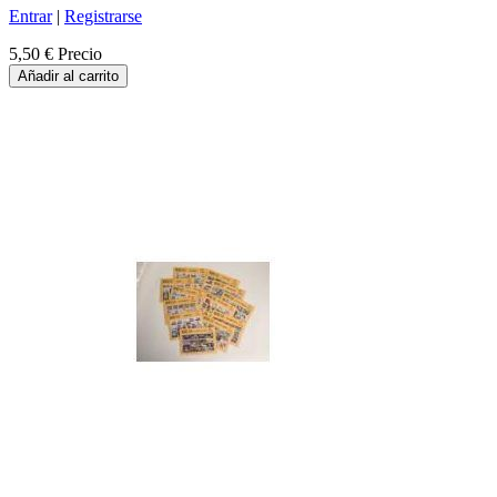
Entrar
|
Registrarse
5,50 €
Precio
Añadir al carrito