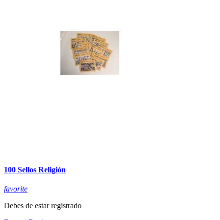
100 Sellos Religión
favorite
Debes de estar registrado