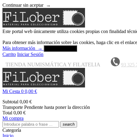
Continuar sin aceptar
→
Este portal web únicamente utiliza cookies propias con finalidad técni
Para obtener más información sobre las cookies, haga clic en el enla
Más información
→
Aceptar y cerrar
Carrito
Iniciar Sesión
TIENDA NUMISMÁTICA Y FILATELIA
93 325 
Mi Cesta
0
0,00 €
Subtotal
0,00 €
Transporte
Pendiente hasta poner la dirección
Total
0,00 €
Mi compra
search
Categoría
Inicio