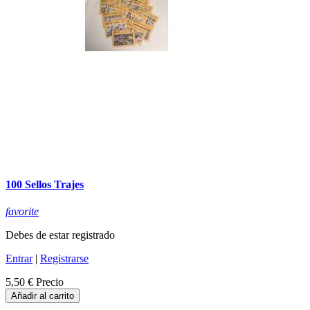
100 Sellos Trajes
favorite
Debes de estar registrado
Entrar
|
Registrarse
5,50 €
Precio
Añadir al carrito