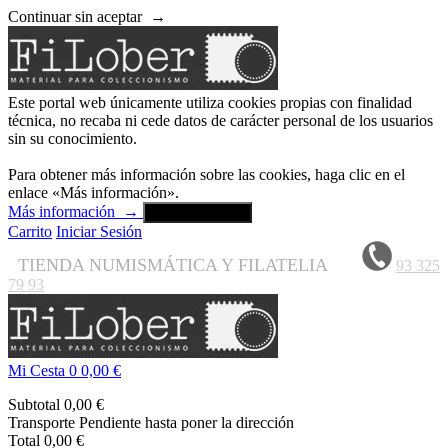
Continuar sin aceptar
→
Este portal web únicamente utiliza cookies propias con finalidad
técnica, no recaba ni cede datos de carácter personal de los usuarios
sin su conocimiento.
Para obtener más información sobre las cookies, haga clic en el
enlace «Más información».
Más información
→
Aceptar y cerrar
Carrito
Iniciar Sesión
TIENDA NUMISMÁTICA Y FILATELIA
93 325
79 93
Mi Cesta
0
0,00 €
Subtotal
0,00 €
Transporte
Pendiente hasta poner la dirección
Total
0,00 €