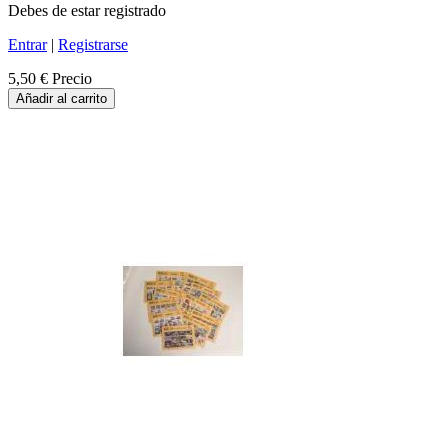
Debes de estar registrado
Entrar
|
Registrarse
5,50 €
Precio
Añadir al carrito