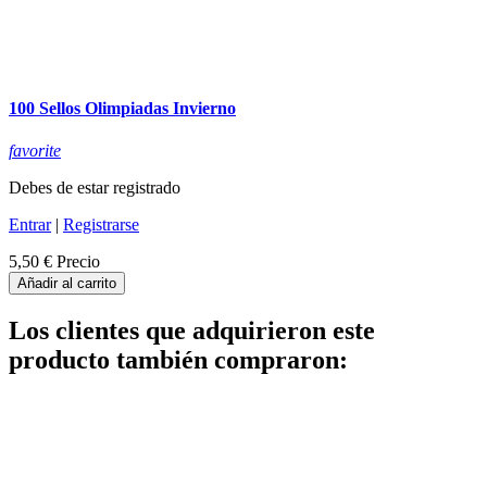
100 Sellos Olimpiadas Invierno
favorite
Debes de estar registrado
Entrar
|
Registrarse
5,50 €
Precio
Añadir al carrito
Los clientes que adquirieron este
producto también compraron: