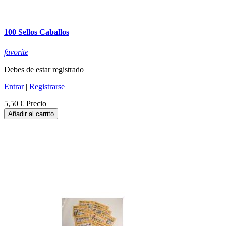
100 Sellos Caballos
favorite
Debes de estar registrado
Entrar
|
Registrarse
5,50 €
Precio
Añadir al carrito