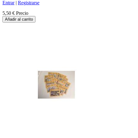
Entrar
|
Registrarse
5,50 €
Precio
Añadir al carrito