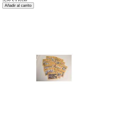
Añadir al carrito