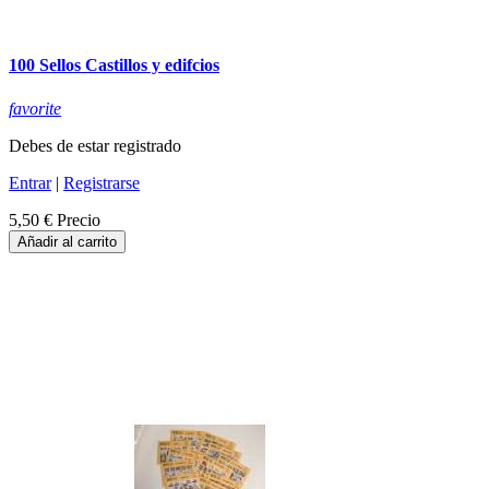
100 Sellos Castillos y edifcios
favorite
Debes de estar registrado
Entrar
|
Registrarse
5,50 €
Precio
Añadir al carrito