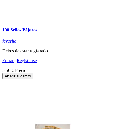
100 Sellos Pájaros
favorite
Debes de estar registrado
Entrar
|
Registrarse
5,50 €
Precio
Añadir al carrito