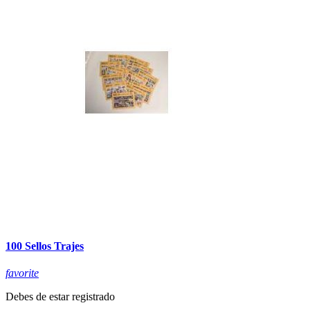
100 Sellos Trajes
favorite
Debes de estar registrado