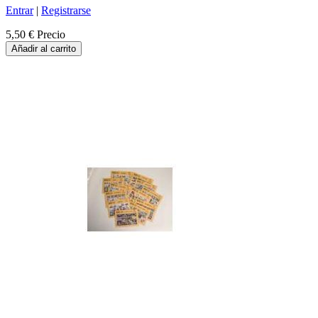
Entrar
|
Registrarse
5,50 €
Precio
Añadir al carrito