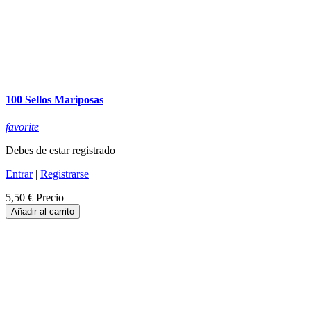
100 Sellos Mariposas
favorite
Debes de estar registrado
Entrar
|
Registrarse
5,50 €
Precio
Añadir al carrito