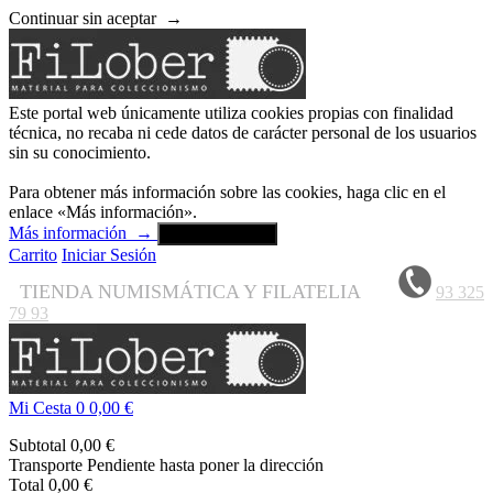
Continuar sin aceptar
→
Este portal web únicamente utiliza cookies propias con finalidad
técnica, no recaba ni cede datos de carácter personal de los usuarios
sin su conocimiento.
Para obtener más información sobre las cookies, haga clic en el
enlace «Más información».
Más información
→
Aceptar y cerrar
Carrito
Iniciar Sesión
TIENDA NUMISMÁTICA Y FILATELIA
93 325
79 93
Mi Cesta
0
0,00 €
Subtotal
0,00 €
Transporte
Pendiente hasta poner la dirección
Total
0,00 €