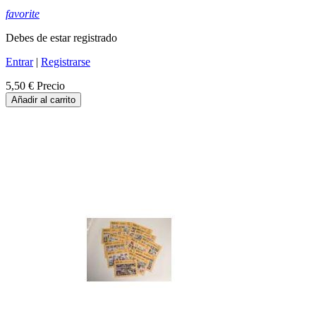
favorite
Debes de estar registrado
Entrar
|
Registrarse
5,50 €
Precio
Añadir al carrito