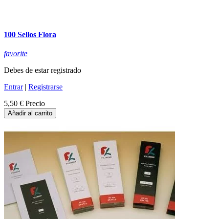
100 Sellos Flora
favorite
Debes de estar registrado
Entrar
|
Registrarse
5,50 €
Precio
Añadir al carrito