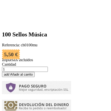
100 Sellos Música
Referencia: ch0100mu
5,50 €
Impuestos incluidos
Cantidad
add
Añadir al carrito