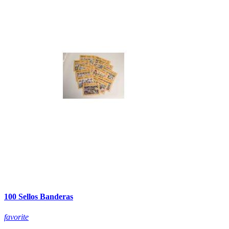
100 Sellos Banderas
favorite