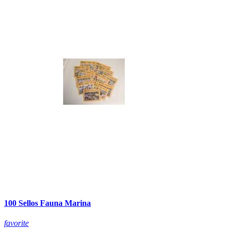
100 Sellos Fauna Marina
favorite