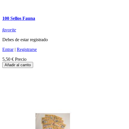
100 Sellos Fauna
favorite
Debes de estar registrado
Entrar
|
Registrarse
5,50 €
Precio
Añadir al carrito