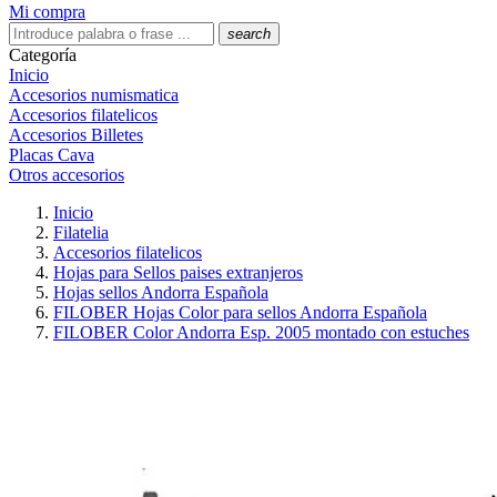
Mi compra
search
Categoría
Inicio
Accesorios numismatica
Accesorios filatelicos
Accesorios Billetes
Placas Cava
Otros accesorios
Inicio
Filatelia
Accesorios filatelicos
Hojas para Sellos paises extranjeros
Hojas sellos Andorra Española
FILOBER Hojas Color para sellos Andorra Española
FILOBER Color Andorra Esp. 2005 montado con estuches