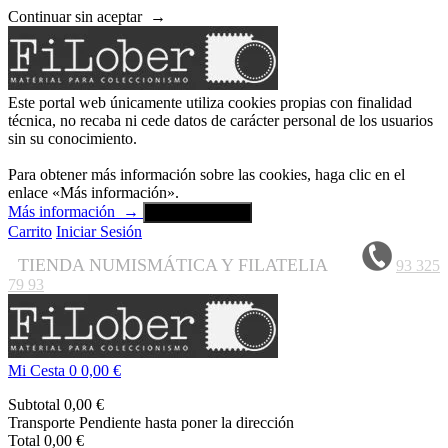
Continuar sin aceptar
→
Este portal web únicamente utiliza cookies propias con finalidad
técnica, no recaba ni cede datos de carácter personal de los usuarios
sin su conocimiento.
Para obtener más información sobre las cookies, haga clic en el
enlace «Más información».
Más información
→
Aceptar y cerrar
Carrito
Iniciar Sesión
TIENDA NUMISMÁTICA Y FILATELIA
93 325
79 93
Mi Cesta
0
0,00 €
Subtotal
0,00 €
Transporte
Pendiente hasta poner la dirección
Total
0,00 €