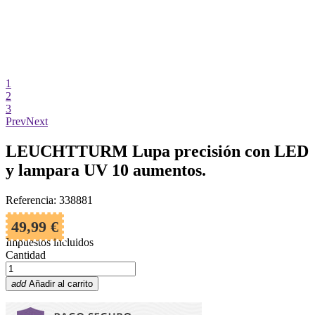
1
2
3
Prev
Next
LEUCHTTURM Lupa precisión con LED
y lampara UV 10 aumentos.
Referencia: 338881
49,99 €
Impuestos incluidos
Cantidad
add
Añadir al carrito