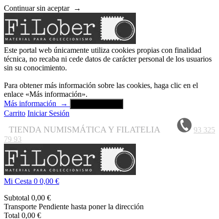
Continuar sin aceptar
→
Este portal web únicamente utiliza cookies propias con finalidad
técnica, no recaba ni cede datos de carácter personal de los usuarios
sin su conocimiento.
Para obtener más información sobre las cookies, haga clic en el
enlace «Más información».
Más información
→
Aceptar y cerrar
Carrito
Iniciar Sesión
TIENDA NUMISMÁTICA Y FILATELIA
93 325
79 93
Mi Cesta
0
0,00 €
Subtotal
0,00 €
Transporte
Pendiente hasta poner la dirección
Total
0,00 €