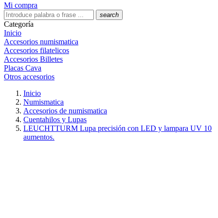
Mi compra
search
Categoría
Inicio
Accesorios numismatica
Accesorios filatelicos
Accesorios Billetes
Placas Cava
Otros accesorios
Inicio
Numismatica
Accesorios de numismatica
Cuentahilos y Lupas
LEUCHTTURM Lupa precisión con LED y lampara UV 10
aumentos.