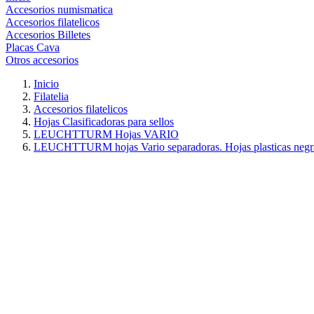
Accesorios numismatica
Accesorios filatelicos
Accesorios Billetes
Placas Cava
Otros accesorios
Inicio
Filatelia
Accesorios filatelicos
Hojas Clasificadoras para sellos
LEUCHTTURM Hojas VARIO
LEUCHTTURM hojas Vario separadoras. Hojas plasticas negr