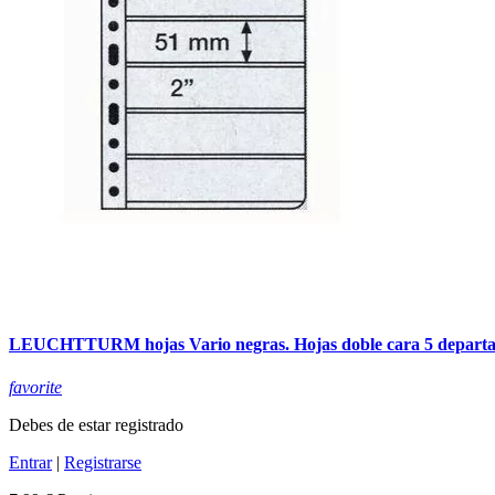
LEUCHTTURM hojas Vario negras. Hojas doble cara 5 depart
favorite
Debes de estar registrado
Entrar
|
Registrarse