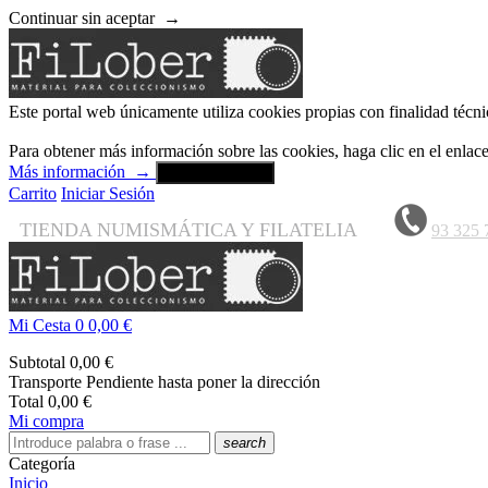
Continuar sin aceptar
→
Este portal web únicamente utiliza cookies propias con finalidad técni
Para obtener más información sobre las cookies, haga clic en el enla
Más información
→
Aceptar y cerrar
Carrito
Iniciar Sesión
TIENDA NUMISMÁTICA Y FILATELIA
93 325 
Mi Cesta
0
0,00 €
Subtotal
0,00 €
Transporte
Pendiente hasta poner la dirección
Total
0,00 €
Mi compra
search
Categoría
Inicio